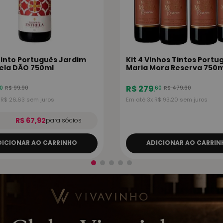
Tinto Português Jardim
Kit 4 Vinhos Tintos Port
rela DÃO 750ml
Maria Mora Reserva 750m
R$
279
R$
99
,
90
R$
479
,
60
0
60
,
x
R$
26
,
63
sem juros
Em até
3
x
R$
93
,
20
sem juros
R$ 67,92
para sócios
DICIONAR AO CARRINHO
ADICIONAR AO CARRIN