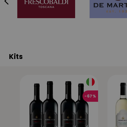
Kits
-
67%