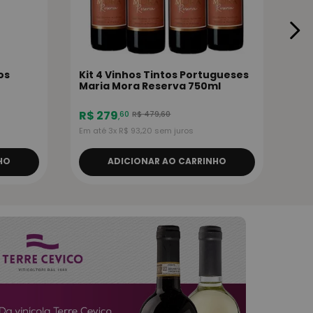
nos
Kit 4 Vinhos Tintos Portugueses
Maria Mora Reserva 750ml
R$
279
R$
479
,
60
60
,
Em até
3
x
R$
93
,
20
sem juros
HO
ADICIONAR AO CARRINHO