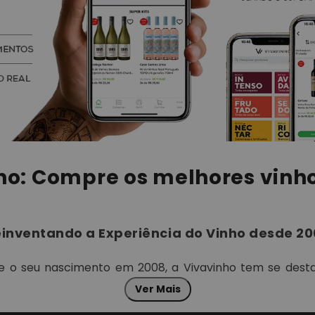
ho: Compre os melhores vinho
inventando a Experiência do Vinho desde 2
e o seu nascimento em 2008, a Vivavinho tem se dest
ercado brasileiro de vinhos. Evoluindo de uma promi
Ver Mais
ativa para um varejo de vinho respeitado em 2017, a ma