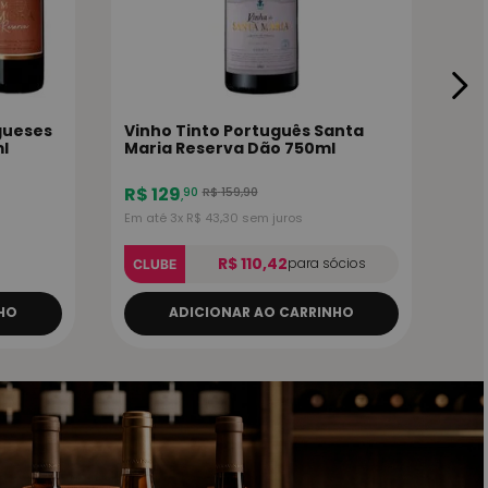
ugueses
Vinho Tinto Português Santa
l
Maria Reserva Dão 750ml
R$
129
R$
159
,
90
90
,
Em até
3
x
R$
43
,
30
sem juros
R$ 110,42
para sócios
CLUBE
HO
ADICIONAR AO CARRINHO