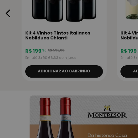
Kit 4 Vinhos Tintos Italianos
Kit 4 V
Nobilduca Chianti
Nobildu
R$
199
R$
199
R$
599
,
60
90
,
,
Em até
3
x
R$
66
,
63
sem juros
Em até
3
ADICIONAR AO CARRINHO
A