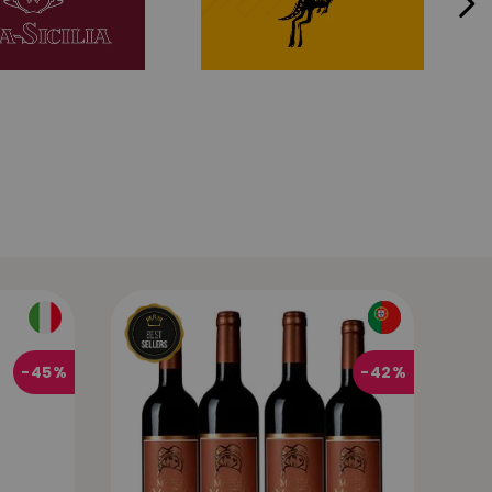
-
45%
-
42%