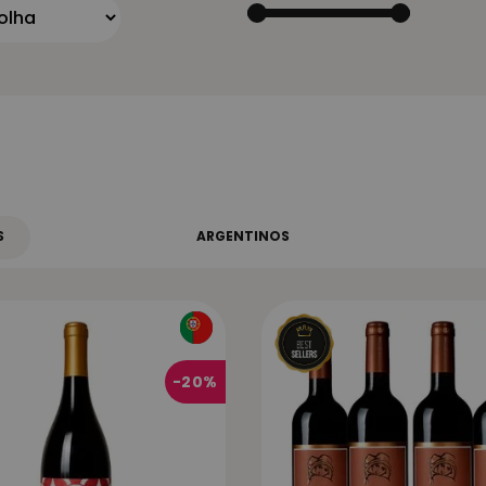
S
ARGENTINOS
-
20%