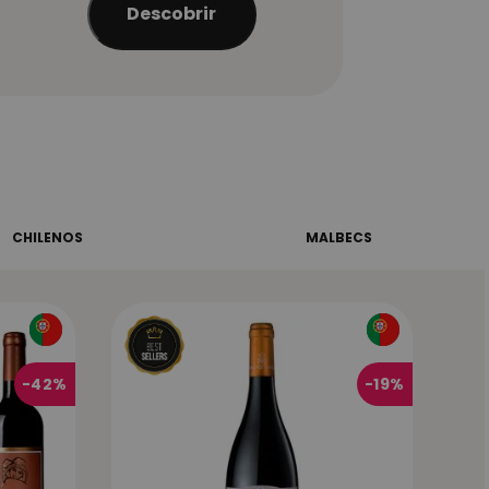
Descobrir
CHILENOS
MALBECS
-
42%
-
19%