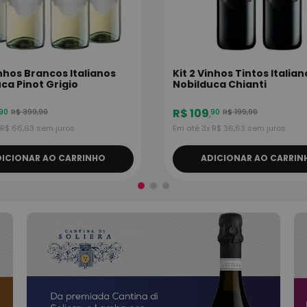
inhos Brancos Italianos
Kit 2 Vinhos Tintos Italia
ca Pinot Grigio
Nobilduca Chianti
R$
109
R$
399
,
90
R$
199
,
90
90
90
,
x
R$
66
,
63
sem juros
Em até
3
x
R$
36
,
63
sem juros
DICIONAR AO CARRINHO
ADICIONAR AO CARRIN