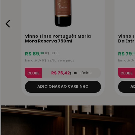
Vinho Tinto Português Maria
Vinho 
Mora Reserva 750ml
Da Est
R$
89
R$
79
R$
119
,
90
90
9
,
,
Em até
3
x
R$
29
,
96
sem juros
Em até
3
R$ 76,42
para sócios
CLUBE
CLUBE
ADICIONAR AO CARRINHO
A