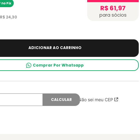
 no Pix
R$ 61,97
para sócios
R$
24
,
30
ADICIONAR AO CARRINHO
Comprar Por Whatsapp
Não sei meu CEP