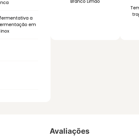
Branco Limão
anca
Tem
tro
fermentativa a
r fermentação em
 inox
Avaliações