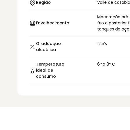
Região
Valle de casabl
Maceração pré 
Envelhecimento
frio e posterio
tanques de aço
Graduação
12,5%
alcoólica
Temperatura
6º a 8º C
ideal de
consumo