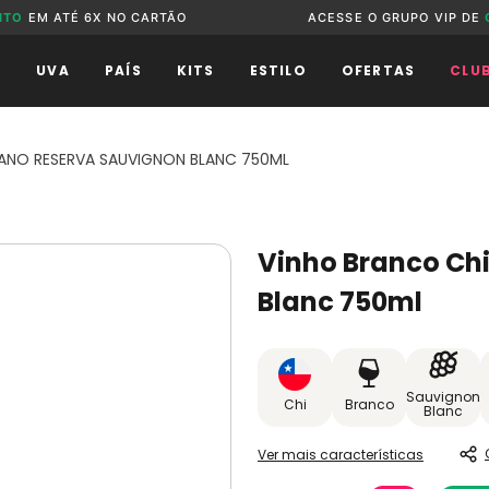
NTO
EM ATÉ 6X NO CARTÃO
ACESSE O GRUPO VIP DE
O
UVA
PAÍS
KITS
ESTILO
OFERTAS
CLU
LANO RESERVA SAUVIGNON BLANC 750ML
Vinho Branco Ch
Blanc 750ml
Sauvignon
Chi
Branco
Blanc
Ver mais características