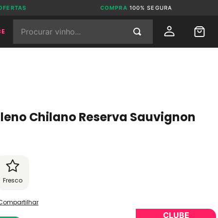
OFERTAS
COMPRA
100% SEGURA
Procurar vinho...
BE
ileno Chilano Reserva Sauvignon
Fresco
Compartilhar
CLUBE