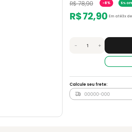
R$
78
,
90
-
8%
5% OFF
R$
72
,
90
Em até
3
x de
－
＋