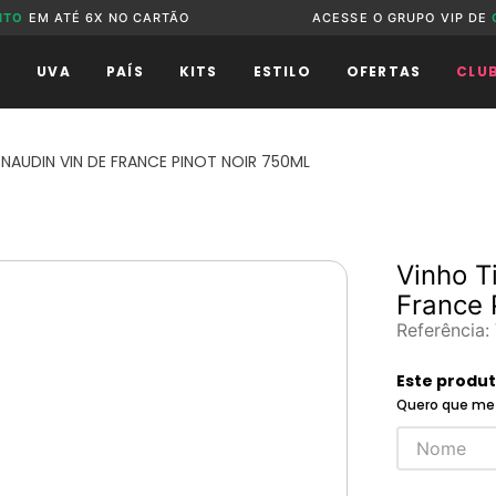
NTO
EM ATÉ 6X NO CARTÃO
ACESSE O GRUPO VIP DE
O
UVA
PAÍS
KITS
ESTILO
OFERTAS
CLU
NAUDIN VIN DE FRANCE PINOT NOIR 750ML
Vinho T
France 
Referência
:
Este produ
Quero que me 