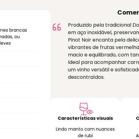
Comen
Produzido pela tradicional D
nes brancas
em aço inoxidável, preservan
hadas, ou
Pinot Noir encanta pela deli
leves
vibrantes de frutas vermelhas
macio e equilibrado, com tan
Ideal para acompanhar carne
um vinho versátil e sofistic
descontraídos.
Características visuais
C
Lindo manto com nuances
de rubi
A