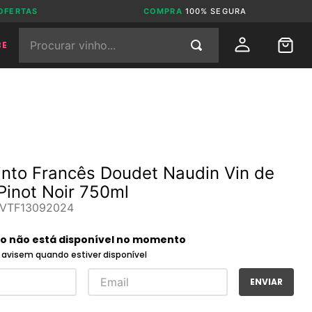
OFERTAS
COMPRA
100% SEGURA
Procurar vinho...
BE
into Francês Doudet Naudin Vin de
Pinot Noir 750ml
VTF13092024
to não está disponível no momento
avisem quando estiver disponível
ENVIAR