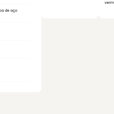
verme
ba de aço