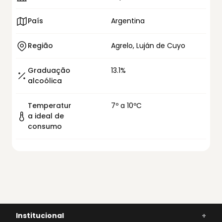
País
Argentina
Região
Agrelo, Luján de Cuyo
Graduação
13.1%
alcoólica
Temperatur
7º a 10ºC
a ideal de
consumo
Institucional
+