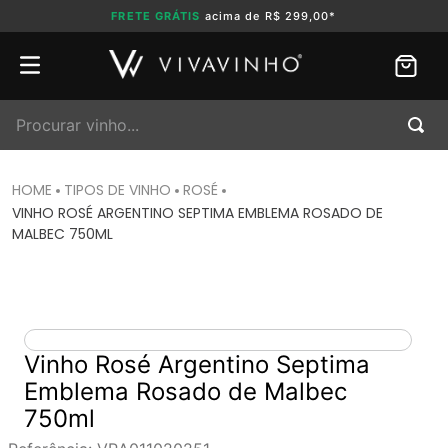
FRETE GRÁTIS
acima de R$ 299,00*
Procurar vinho...
TIPOS DE VINHO
ROSÉ
VINHO ROSÉ ARGENTINO SEPTIMA EMBLEMA ROSADO DE
MALBEC 750ML
Vinho Rosé Argentino Septima
Emblema Rosado de Malbec
750ml