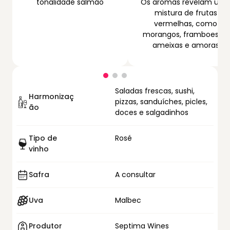
tonalidade salmão
Os aromas revelam um
mistura de frutas
vermelhas, como
morangos, framboesas,
ameixas e amoras
Saladas frescas, sushi,
Harmonizaç
pizzas, sanduíches, picles,
ão
doces e salgadinhos
Tipo de
Rosé
vinho
Safra
A consultar
Uva
Malbec
Produtor
Septima Wines