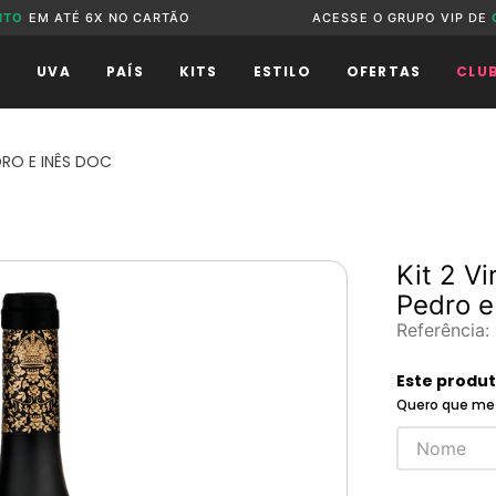
NTO
EM ATÉ 6X NO CARTÃO
ACESSE O GRUPO VIP DE
O
UVA
PAÍS
KITS
ESTILO
OFERTAS
CLU
DRO E INÊS DOC
Kit 2 V
Pedro e
Referência
:
Este produ
Quero que me 