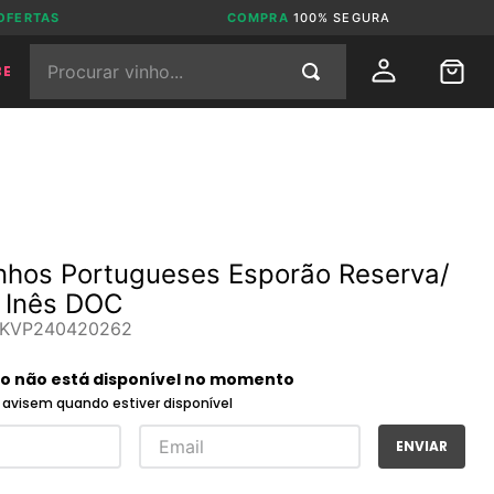
OFERTAS
COMPRA
100% SEGURA
Procurar vinho...
BE
inhos Portugueses Esporão Reserva/
 Inês DOC
KVP240420262
to não está disponível no momento
avisem quando estiver disponível
ENVIAR