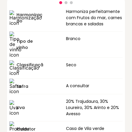
Harmoniza perfeitamente
Harmonizaç
com Frutos do mar, carnes
ão
brancas e saladas
Branco
Tipo de
vinho
Classificaçã
Seco
o
A consultar
Safra
20% Trajudaura, 30%
Uva
Loureiro, 30% Arinto e 20%
Avesso
Casa de Vila verde
Produtor