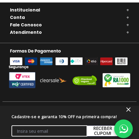
Institucional
+
Conta
+
Fale Conosco
+
Atendimento
+
SE BEBER, NÃO DIRIJA. APRECIE COM MODERAÇÃO. A VENDA DE BEBIDAS
Cadastre-se e garanta 10% OFF na primeira compra!
ALCOÓLICAS É PROIBIDA PARA MENORES DE 18 ANOS.
VIVAVINHO COMERCIO DE ALIMENTOS E BEBIDAS LTDA/CNPJ: 46.082.333/0001-
RECEBER
08 - Balneário Camboriú/SC
CUPOM!