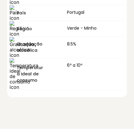
Portugal
País
Verde - Minho
Região
Graduação
8.5%
alcoólica
6º a 10º
Temperatur
a ideal de
consumo