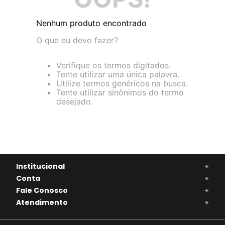
Nenhum produto encontrado
O que eu devo fazer?
Verifique os termos digitados.
Tente utilizar uma única palavra.
Utilize termos genéricos na busca.
Tente utilizar sinônimos do termo
desejado.
Institucional
+
Conta
+
Fale Conosco
+
Atendimento
+