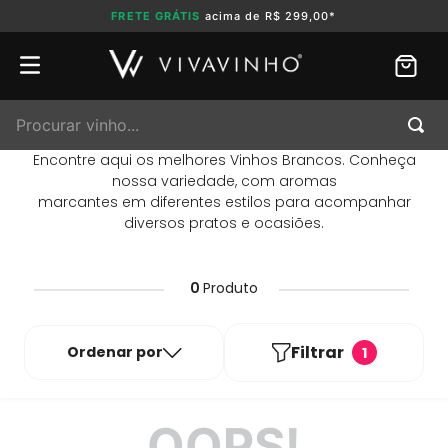
FRETE GRÁTIS
acima de R$ 299,00*
Procurar vinho...
Encontre aqui os melhores Vinhos Brancos. Conheça
nossa variedade, com aromas
marcantes em diferentes estilos para acompanhar
diversos pratos e ocasiões.
0
Produto
Filtrar
Ordenar por
1
OOPS!