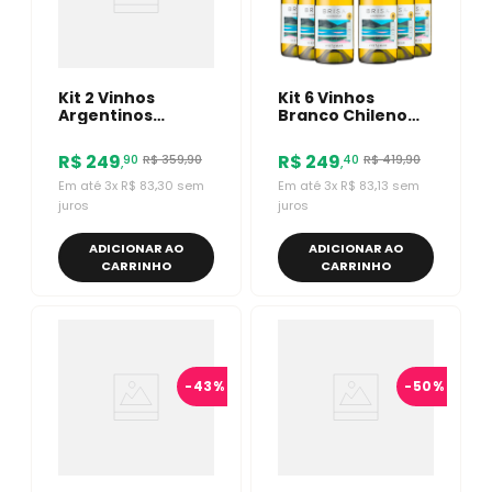
Kit 2 Vinhos
Kit 6 Vinhos
Argentinos
Branco Chileno
Malbec La Posta
Vistamar Brisa
Paulucci/
Chardonnay
R$
249
R$
249
R$
359
,
90
R$
419
,
90
90
40
,
,
Revancha
750ml
Em até
3
x
R$
83
,
30
sem
Em até
3
x
R$
83
,
13
sem
juros
juros
ADICIONAR AO
ADICIONAR AO
CARRINHO
CARRINHO
-
43%
-
50%