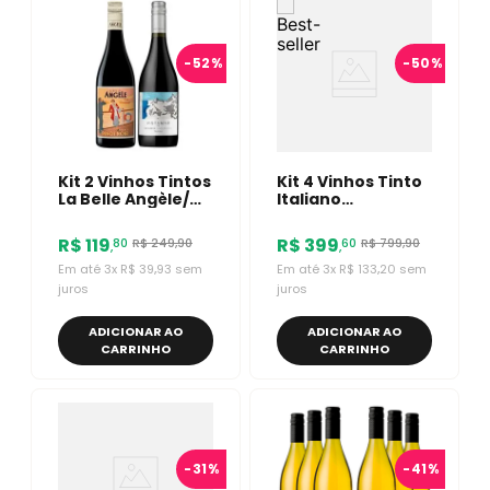
-
52%
-
50%
Kit 2 Vinhos Tintos
Kit 4 Vinhos Tinto
La Belle Angèle/
Italiano
Vistamar EJE Gran
Montresor
Reserva Pinot Noir
Valpolicella
R$
119
R$
399
R$
249
,
90
R$
799
,
90
80
60
,
,
Ripasso Alberini
750ml
Em até
3
x
R$
39
,
93
sem
Em até
3
x
R$
133
,
20
sem
juros
juros
ADICIONAR AO
ADICIONAR AO
CARRINHO
CARRINHO
-
31%
-
41%