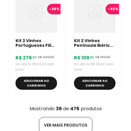
-
38%
-
45%
Kit 2 Vinhos
Kit 2 Vinhos
Portugueses Filipa
Península Ibérica
Pato Dinamica/
Faustino VII
Santa Maria
Garnacha/ Jardim
R$
279
R$
109
R$
449
,
90
R$
199
,
90
80
80
,
,
Reserva Especial
Da Estrela
Em até
3
x
R$
93
,
26
sem
Em até
3
x
R$
36
,
60
sem
juros
juros
ADICIONAR AO
ADICIONAR AO
CARRINHO
CARRINHO
Mostrando
36
de
476
produtos