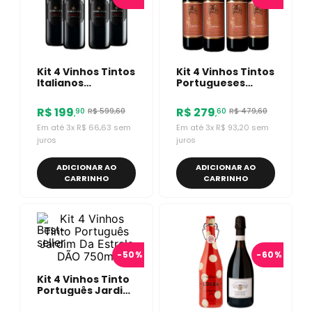
Kit 4 Vinhos Tintos
Kit 4 Vinhos Tintos
Italianos
Portugueses
Nobilduca Chianti
Maria Mora
Reserva 750ml
R$
199
R$
279
R$
599
,
60
R$
479
,
60
90
60
,
,
Em até
3
x
R$
66
,
63
sem
Em até
3
x
R$
93
,
20
sem
juros
juros
ADICIONAR AO
ADICIONAR AO
CARRINHO
CARRINHO
-
50%
-
60%
Kit 4 Vinhos Tinto
Português Jardim
Da Estrela DÃO