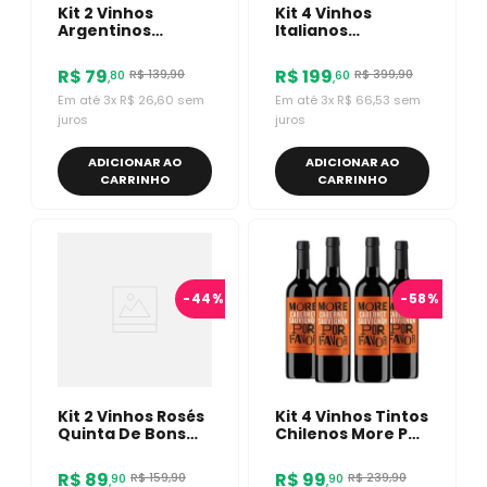
Kit 2 Vinhos
Kit 4 Vinhos
Argentinos
Italianos
Signos/ Vino De
Nobilduca Chianti
Marte Malbec
E Pinot Grigio
R$
79
R$
199
R$
139
,
90
R$
399
,
90
80
60
,
,
Em até
3
x
R$
26
,
60
sem
Em até
3
x
R$
66
,
53
sem
juros
juros
ADICIONAR AO
ADICIONAR AO
CARRINHO
CARRINHO
-
44%
-
58%
Kit 2 Vinhos Rosés
Kit 4 Vinhos Tintos
Quinta De Bons
Chilenos More Por
Ventos Fresh/
Favor Cabernet
Vistamar Brisa
Sauvignon
R$
89
R$
99
R$
159
,
90
R$
239
,
90
90
90
,
,