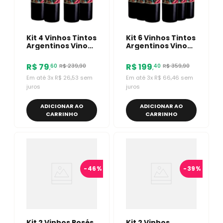
Kit 4 Vinhos Tintos
Kit 6 Vinhos Tintos
Argentinos Vino
Argentinos Vino
De Marte Malbec
De Marte Malbec
R$
79
R$
199
R$
239
,
90
R$
359
,
90
60
40
,
,
Em até
3
x
R$
26
,
53
sem
Em até
3
x
R$
66
,
46
sem
juros
juros
ADICIONAR AO
ADICIONAR AO
CARRINHO
CARRINHO
-
46%
-
39%
Kit 2 Vinhos Rosés
Kit 2 Vinhos