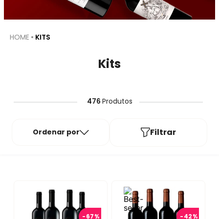
KITS
Kits
476
Produtos
Filtrar
Ordenar por
-
67%
-
42%