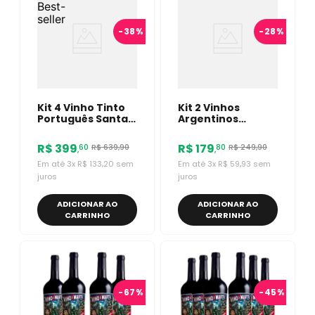
-
38%
-
28%
Kit 4 Vinho Tinto
Kit 2 Vinhos
Português Santa
Argentinos
Maria Reserva
Susana Balbo
DÃO 750ml
Tradición/
R$
399
R$
179
R$
639
,
90
R$
249
,
90
60
80
,
,
Revancha Malbec
Em até
3
x
R$
133
,
20
sem
Em até
3
x
R$
59
,
93
sem
juros
juros
ADICIONAR AO
ADICIONAR AO
CARRINHO
CARRINHO
-
67%
-
45%