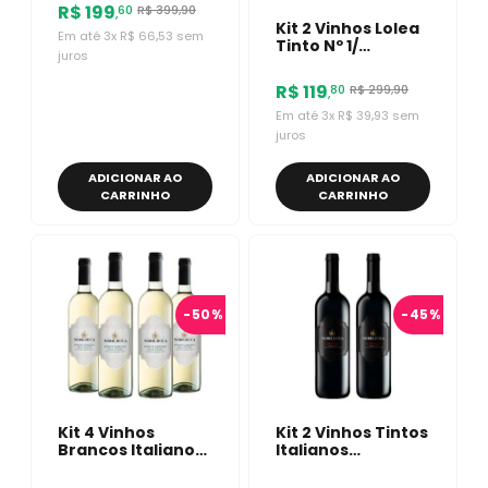
750ml
R$
199
R$
399
,
90
60
,
Kit 2 Vinhos Lolea
Em até
3
x
R$
66
,
53
sem
Tinto Nº 1/
juros
Lambrusco
Salamino Di Santa
R$
119
R$
299
,
90
80
,
Croce
Em até
3
x
R$
39
,
93
sem
juros
ADICIONAR AO
ADICIONAR AO
CARRINHO
CARRINHO
-
50%
-
45%
Kit 4 Vinhos
Kit 2 Vinhos Tintos
Brancos Italianos
Italianos
Nobilduca Pinot
Nobilduca Chianti
Grigio