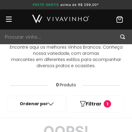
FRETE GRÁTIS
acima de R$ 299,00*
Procurar vinho...
Encontre aqui os melhores Vinhos Brancos. Conheça
nossa variedade, com aromas
marcantes em diferentes estilos para acompanhar
diversos pratos e ocasiões.
0
Produto
Filtrar
Ordenar por
1
OOPS!