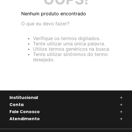
Nenhum produto encontrado
O que eu devo fazer?
Verifique os termos digitados.
Tente utilizar uma única palavra.
Utilize termos genéricos na busca.
Tente utilizar sinônimos do termo
desejado.
Institucional
+
Conta
+
Fale Conosco
+
Atendimento
+