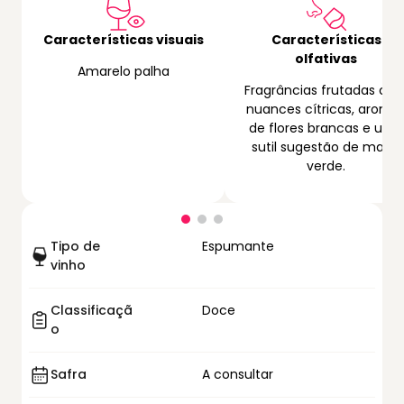
Características visuais
Características
olfativas
Amarelo palha
Fragrâncias frutadas co
nuances cítricas, aroma
de flores brancas e uma
sutil sugestão de maçã
verde.
Tipo de
Espumante
vinho
Classificaçã
Doce
o
Safra
A consultar