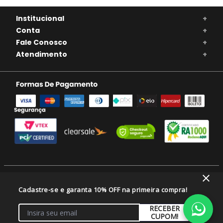
Institucional
+
Conta
+
Fale Conosco
+
Atendimento
+
SE BEBER, NÃO DIRIJA. APRECIE COM MODERAÇÃO. A VENDA DE BEBIDAS
Cadastre-se e garanta 10% OFF na primeira compra!
ALCOÓLICAS É PROIBIDA PARA MENORES DE 18 ANOS.
VIVAVINHO COMERCIO DE ALIMENTOS E BEBIDAS LTDA/CNPJ: 46.082.333/0001-
RECEBER
08 - Balneário Camboriú/SC
CUPOM!