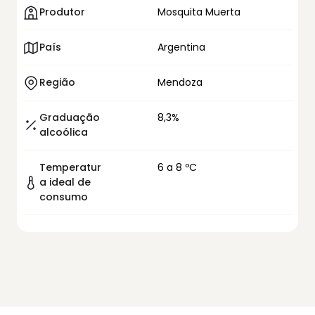
Produtor
Mosquita Muerta
País
Argentina
Região
Mendoza
Graduação
8,3%
alcoólica
Temperatur
6 a 8 ºC
a ideal de
consumo