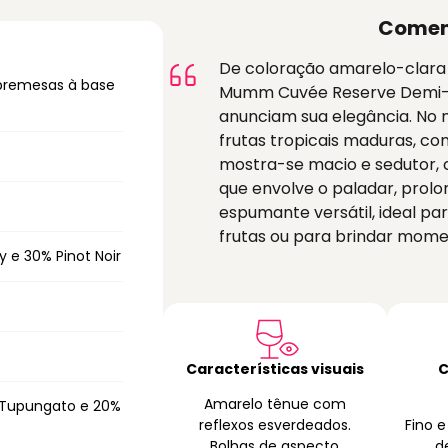
Comen
De coloração amarelo-clara 
remesas à base
Mumm Cuvée Reserve Demi-Sec
anunciam sua elegância. No n
frutas tropicais maduras, co
mostra-se macio e sedutor, 
que envolve o paladar, prol
espumante versátil, ideal 
frutas ou para brindar mome
 e 30% Pinot Noir
Características visuais
C
Amarelo tênue com
 Tupungato e 20%
reflexos esverdeados.
Fino 
Bolhas de aspecto
d