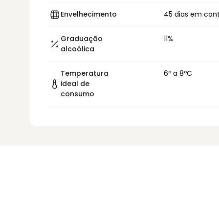
Envelhecimento
45 dias em con
Graduação
11%
alcoólica
Temperatura
6º a 8ºC
ideal de
consumo