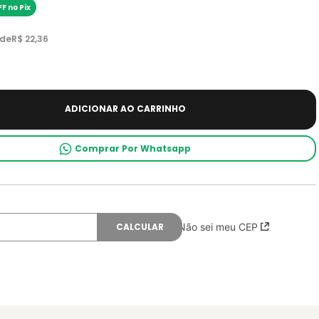
F no Pix
 de
R$
22
,
36
ADICIONAR AO CARRINHO
Comprar Por Whatsapp
Não sei meu CEP