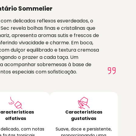
tário Sommelier
com delicados reflexos esverdeados, o
 revela bolhas finas e cristalinas que
ariz, apresenta aromas sutis e frescos de
nferindo vivacidade e charme. Em boca,
com dulçor equilibrado e textura cremosa
ongando o prazer a cada taça. Um
para acompanhar sobremesas à base de
ntos especiais com sofisticação.
aracterísticas
Características
olfativas
gustativas
e delicado, com notas
Suave, doce e persistente,
e frutas tropicais
proporcionando uma