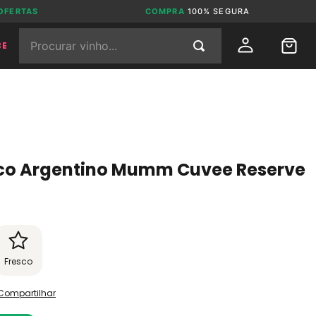
OFERTAS
COMPRA
100% SEGURA
Procurar vinho...
BE
co Argentino Mumm Cuvee Reserve
Fresco
Compartilhar