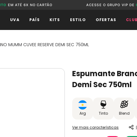
NTO
EM ATÉ 6X NO CARTÃO
ACESSE O GRUPO VIP DE
O
UVA
PAÍS
KITS
ESTILO
OFERTAS
CLU
NO MUMM CUVEE RESERVE DEMI SEC 750ML
Espumante Bran
Demi Sec 750ml
Arg
Tinto
Blend
Ver mais características