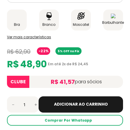
Borbulhante
Bra
Branco
Moscatel
Ver mais características
R$
62
,
90
-
22%
5% OFF no Pix
R$
48
,
90
Em até
2
x de
R$
24
,
45
R$ 41,57
CLUBE
para sócios
ADICIONAR AO CARRINHO
－
＋
Comprar Por Whatsapp