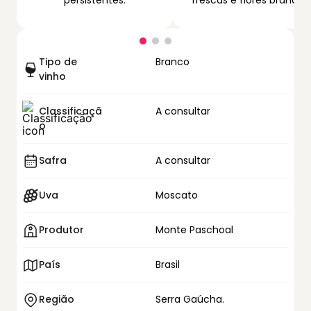
persistentes.
frescas e flores brancas.
Tipo de
Branco
vinho
Classificaçã
A consultar
o
Safra
A consultar
Uva
Moscato
Produtor
Monte Paschoal
País
Brasil
Região
Serra Gaúcha.