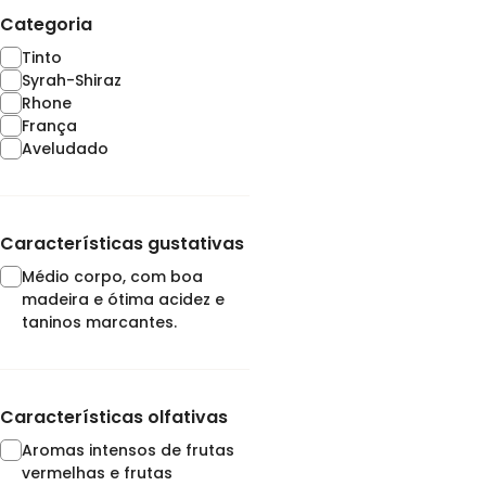
Categoria
Tinto
Syrah-Shiraz
Rhone
França
Aveludado
Características gustativas
Médio corpo, com boa
madeira e ótima acidez e
taninos marcantes.
Características olfativas
Aromas intensos de frutas
vermelhas e frutas