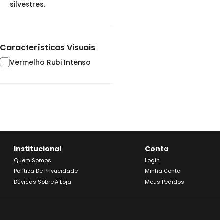
silvestres.
Características Visuais
Vermelho Rubi Intenso
Institucional
Conta
Quem Somos
Login
Política De Privacidade
Minha Conta
Dúvidas Sobre A Loja
Meus Pedidos