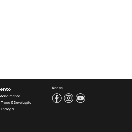
Redes
ento
 Atendimento
e Troca E Devolução
e Entrega