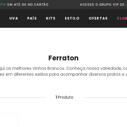
NTO
EM ATÉ 6X NO CARTÃO
ACESSE O GRUPO VIP DE
O
UVA
PAÍS
KITS
ESTILO
OFERTAS
CLU
Ferraton
qui os melhores Vinhos Brancos. Conheça nossa variedade,
s em diferentes estilos para acompanhar diversos pratos e 
1
Produto