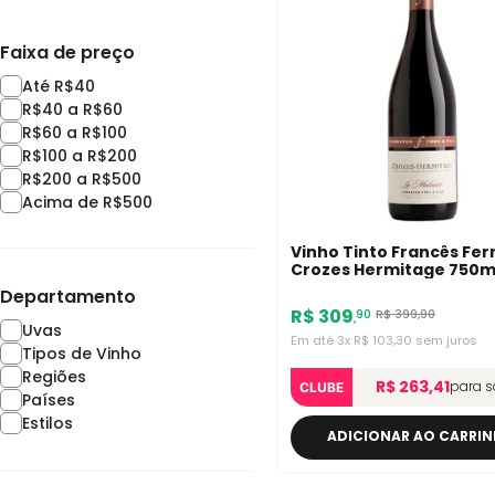
Faixa de preço
Até R$40
R$40 a R$60
R$60 a R$100
R$100 a R$200
R$200 a R$500
Acima de R$500
Vinho Tinto Francês Fer
Crozes Hermitage 750m
Departamento
R$
309
R$
399
,
90
90
,
Uvas
Em até
3
x
R$
103
,
30
sem juros
Tipos de Vinho
Regiões
R$ 263,41
para s
CLUBE
Países
Estilos
ADICIONAR AO CARRI