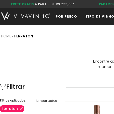
FRETE GRÁTIS
A PARTIR DE R$ 299,00*
PAGAME
POR PREÇO
TIPO DE VINH
FERRATON
Encontre a
marcante
Filtrar
Filtros aplicados:
Limpar todos
ferraton