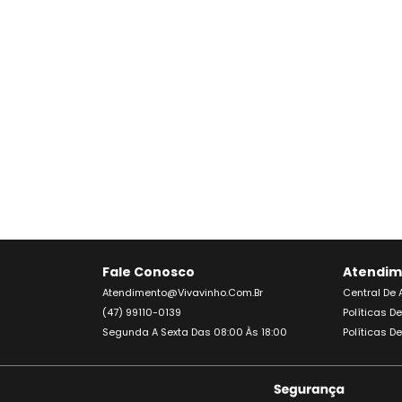
Fale Conosco
Atendim
Atendimento@vivavinho.com.br
Central De
(47) 99110-0139
Políticas D
Segunda A Sexta Das 08:00 Às 18:00
Políticas D