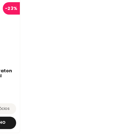
-
23%
raton
l
ócios
NHO