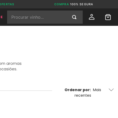
OFERTAS
COMPRA
100% SEGURA
Procurar vinho...
BE
 com aromas
ocasiões.
Ordenar por
Mais
recentes