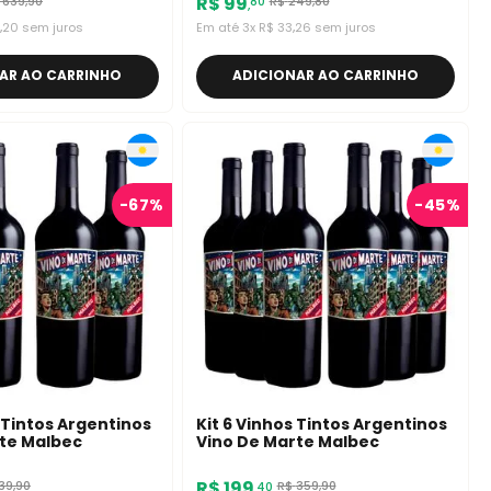
R$
99
639
,
90
R$
249
,
80
80
,
,
20
sem juros
Em até
3
x
R$
33
,
26
sem juros
AR AO CARRINHO
ADICIONAR AO CARRINHO
-
67%
-
45%
 Tintos Argentinos
Kit 6 Vinhos Tintos Argentinos
te Malbec
Vino De Marte Malbec
R$
199
39
,
90
R$
359
,
90
40
,