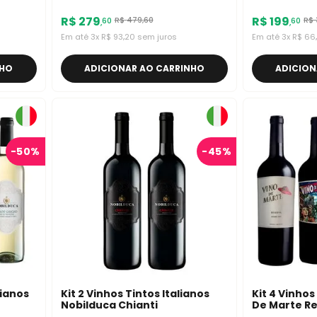
Reserva 750ml
R$
279
R$
199
R$
479
,
60
R$
60
60
,
,
Em até
3
x
R$
93
,
20
sem juros
Em até
3
x
R$
66
,
NHO
ADICIONAR AO CARRINHO
ADICION
-
50%
-
45%
lianos
Kit 2 Vinhos Tintos Italianos
Kit 4 Vinho
Nobilduca Chianti
De Marte Re
White Blen