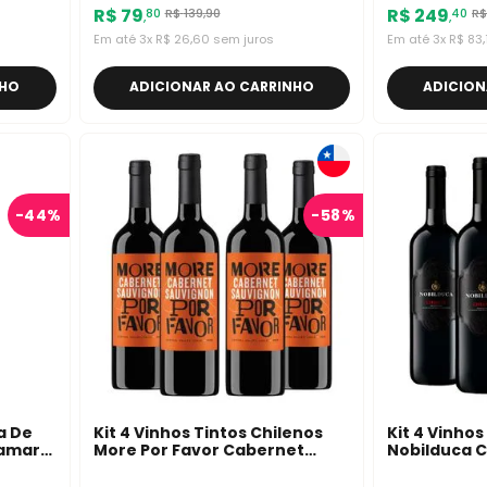
R$
79
R$
249
R$
139
,
90
R$
80
40
,
,
Em até
3
x
R$
26
,
60
sem juros
Em até
3
x
R$
83
,
NHO
ADICIONAR AO CARRINHO
ADICION
-
44%
-
58%
a De
Kit 4 Vinhos Tintos Chilenos
Kit 4 Vinhos
tamar
More Por Favor Cabernet
Nobilduca Ch
Sauvignon
Grigio