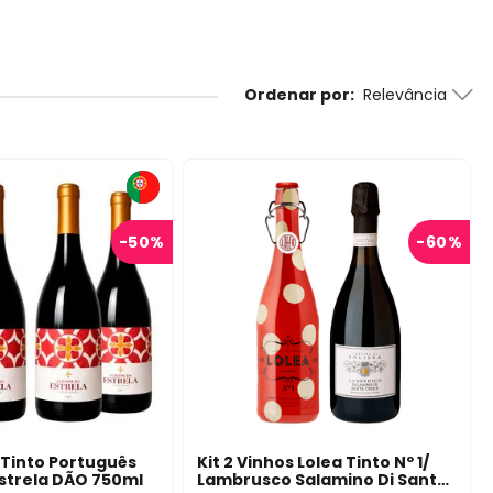
Ordenar por
Relevância
-
50%
-
60%
s Tinto Português
Kit 2 Vinhos Lolea Tinto Nº 1/
strela DÃO 750ml
Lambrusco Salamino Di Santa