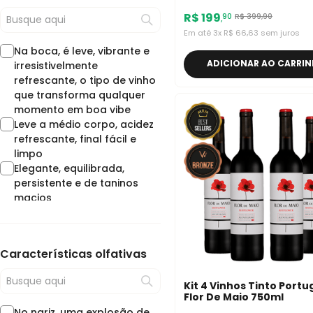
Sedoso
Pinot Grigio
R$
199
R$
399
,
90
90
,
Espanha
Em até
3
x
R$
66
,
63
sem juros
Alentejo
Na boca, é leve, vibrante e
Syrah-Shiraz
ADICIONAR AO CARRI
irresistivelmente
Sangiovese
refrescante, o tipo de vinho
Bourgogne
que transforma qualquer
Tempranillo
momento em boa vibe
Primitivo
Leve a médio corpo, acidez
Merlot
refrescante, final fácil e
Uruguai
limpo
Sicilia
Elegante, equilibrada,
Moscato
persistente e de taninos
Montepulciano
macios
Estados Unidos
Corpo médio a cheio,
Cinsault
taninos mais presentes,
Castelão
acidez equilibrada e final
Cabernet Franc
Características olfativas
persistente
Bulgária
Paladar seco com notas de
Brasil
cereja e mirtilo
Kit 4 Vinhos Tinto Port
Bordeaux
Flor De Maio 750ml
Na boca um vinho macio e
Austrália
No nariz, uma explosão de