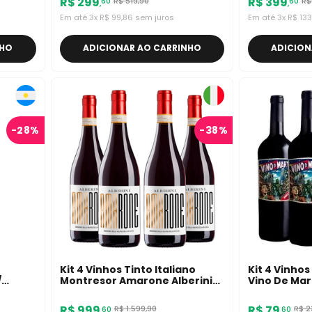
R$
299
R$
399
R$
519
,
90
R$
60
60
,
,
Em até
3
x
R$
99
,
86
sem juros
Em até
3
x
R$
133
NHO
ADICIONAR AO CARRINHO
ADICION
-
28%
-
38%
Kit 4 Vinhos Tinto Italiano
Kit 4 Vinhos
/
Montresor Amarone Alberini
Vino De Mar
DOCG 750ml
R$
999
R$
79
R$
1
.
599
,
90
R$
2
60
60
,
,