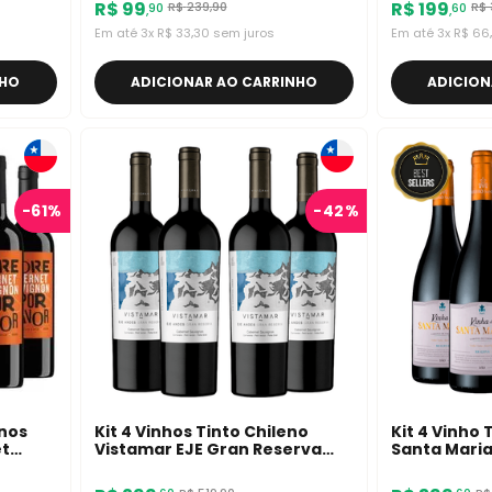
R$
99
R$
199
R$
239
,
90
R$
90
60
,
,
Em até
3
x
R$
33
,
30
sem juros
Em até
3
x
R$
66
,
NHO
ADICIONAR AO CARRINHO
ADICION
-
61%
-
42%
enos
Kit 4 Vinhos Tinto Chileno
Kit 4 Vinho
et
Vistamar EJE Gran Reserva
Santa Mari
Red Blend 750ml
750ml