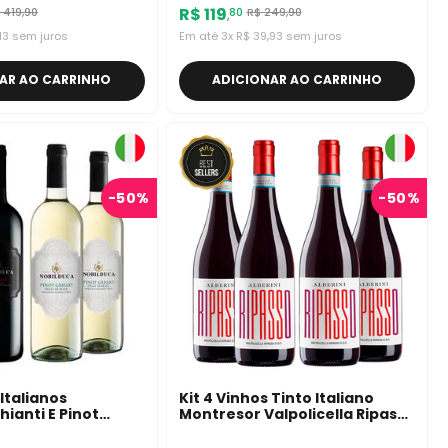
R$
119
419
,
90
R$
249
,
90
80
,
13
sem juros
Em até
3
x
R$
39
,
93
sem juros
AR AO CARRINHO
ADICIONAR AO CARRINHO
-
50%
-
50%
 Italianos
Kit 4 Vinhos Tinto Italiano
ianti E Pinot
Montresor Valpolicella Ripasso
Alberini 750ml