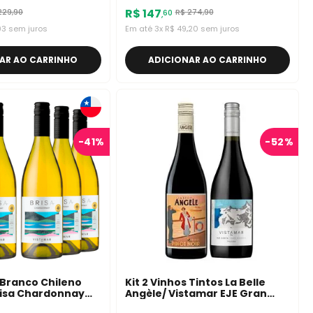
Vinha De Loris
R$
147
229
,
90
R$
274
,
90
60
,
93
sem juros
Em até
3
x
R$
49
,
20
sem juros
AR AO CARRINHO
ADICIONAR AO CARRINHO
-
41%
-
52%
s Branco Chileno
Kit 2 Vinhos Tintos La Belle
risa Chardonnay
Angèle/ Vistamar EJE Gran
Reserva Pinot Noir