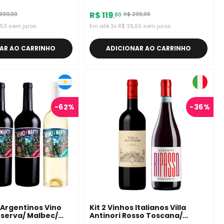
Croce
R$
119
399
,
90
R$
299
,
90
80
,
53
sem juros
Em até
3
x
R$
39
,
93
sem juros
AR AO CARRINHO
ADICIONAR AO CARRINHO
-
62%
-
36%
s Argentinos Vino
Kit 2 Vinhos Italianos Villa
serva/ Malbec/
Antinori Rosso Toscana/
d
Montresor Valpolicella Ripasso