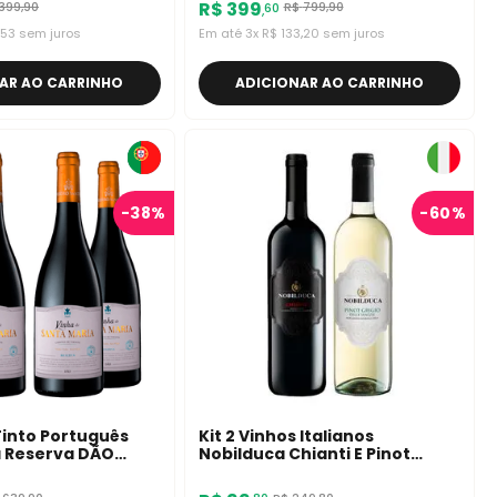
R$
399
399
,
90
R$
799
,
90
60
,
53
sem juros
Em até
3
x
R$
133
,
20
sem juros
AR AO CARRINHO
ADICIONAR AO CARRINHO
-
38%
-
60%
 Tinto Português
Kit 2 Vinhos Italianos
a Reserva DÃO
Nobilduca Chianti E Pinot
Grigio