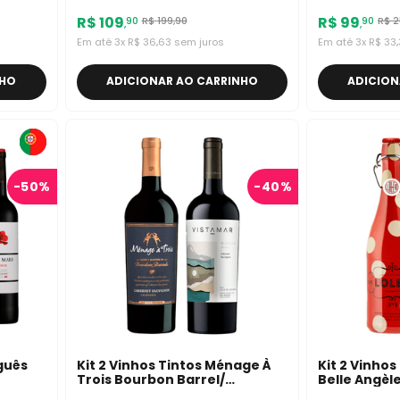
R$
109
R$
99
R$
199
,
90
R$
2
90
90
,
,
Em até
3
x
R$
36
,
63
sem juros
Em até
3
x
R$
33
,
NHO
ADICIONAR AO CARRINHO
ADICION
-
50%
-
40%
uguês
Kit 2 Vinhos Tintos Ménage À
Kit 2 Vinhos 
Trois Bourbon Barrel/
Belle Angèl
Vistamar Block Cabernet