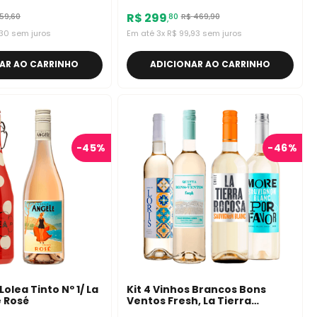
R$
299
59
,
60
R$
469
,
90
80
,
30
sem juros
Em até
3
x
R$
99
,
93
sem juros
AR AO CARRINHO
ADICIONAR AO CARRINHO
-
45%
-
46%
Lolea Tinto Nº 1/ La
Kit 4 Vinhos Brancos Bons
e Rosé
Ventos Fresh, La Tierra
Rocosa, More Por Favor E