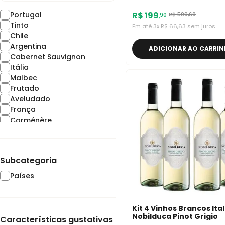
Portugal
R$
199
R$
599
,
60
90
,
Tinto
Em até
3
x
R$
66
,
63
sem juros
Chile
Argentina
ADICIONAR AO CARRI
Cabernet Sauvignon
Itália
Malbec
Frutado
Aveludado
França
Carménère
Branco
Pinot Noir
Fresco
Subcategoria
Rosé
Chardonnay
Países
Borbulhante
Sauvignon Blanc
Intenso
Kit 4 Vinhos Brancos Ita
Espumante
Nobilduca Pinot Grigio
Características gustativas