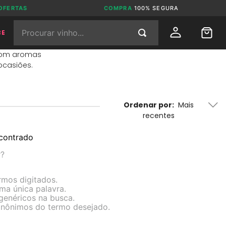
OFERTAS
COMPRA
100% SEGURA
Procurar vinho...
BE
 com aromas
ocasiões.
Ordenar por
Mais
recentes
contrado
r?
rmos digitados.
uma única palavra.
 genéricos na busca.
 sinônimos do termo desejado.