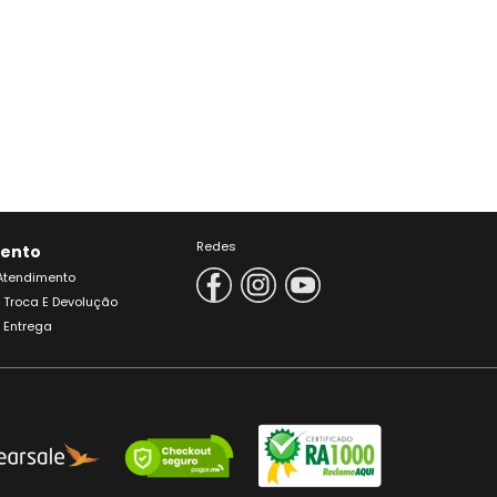
Redes
ento
 Atendimento
e Troca E Devolução
e Entrega