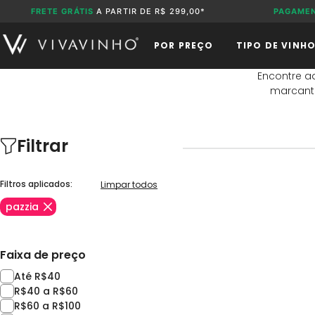
FRETE GRÁTIS
A PARTIR DE R$ 299,00*
PAGAME
POR PREÇO
TIPO DE VINH
Encontre a
marcante
Filtrar
Filtros aplicados:
Limpar todos
pazzia
Faixa de preço
Até R$40
R$40 a R$60
R$60 a R$100