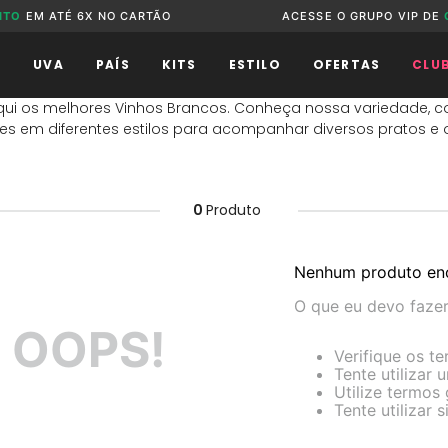
NTO
EM ATÉ 6X NO CARTÃO
ACESSE O GRUPO VIP DE
O
UVA
PAÍS
KITS
ESTILO
OFERTAS
CLU
qui os melhores Vinhos Brancos. Conheça nossa variedade,
s em diferentes estilos para acompanhar diversos pratos e 
0
Produto
Nenhum produto en
O que eu devo faze
OOPS!
Verifique os te
Tente utilizar 
Utilize termos
Tente utilizar