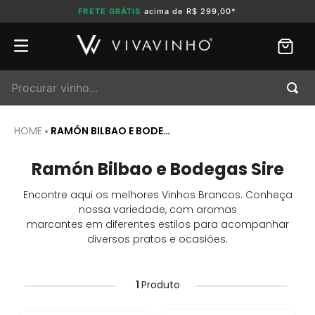
FRETE GRÁTIS
acima de R$ 299,00*
Procurar vinho...
RAMÓN BILBAO E BODEGAS SIRE
Ramón Bilbao e Bodegas Sire
Encontre aqui os melhores Vinhos Brancos. Conheça
nossa variedade, com aromas
marcantes em diferentes estilos para acompanhar
diversos pratos e ocasiões.
1
Produto