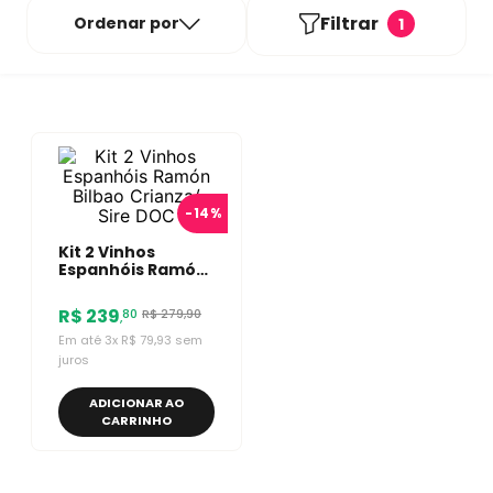
Filtrar
Ordenar por
1
-
14%
Kit 2 Vinhos
Espanhóis Ramón
Bilbao Crianza/
Sire DOC
R$
239
R$
279
,
90
80
,
Em até
3
x
R$
79
,
93
sem
juros
ADICIONAR AO
CARRINHO