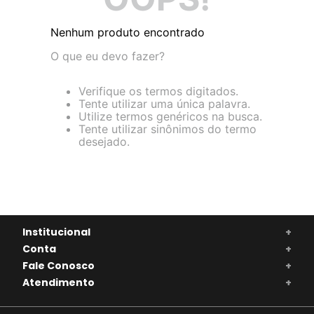
Nenhum produto encontrado
O que eu devo fazer?
Verifique os termos digitados.
Tente utilizar uma única palavra.
Utilize termos genéricos na busca.
Tente utilizar sinônimos do termo
desejado.
Institucional
+
Conta
+
Fale Conosco
+
Atendimento
+