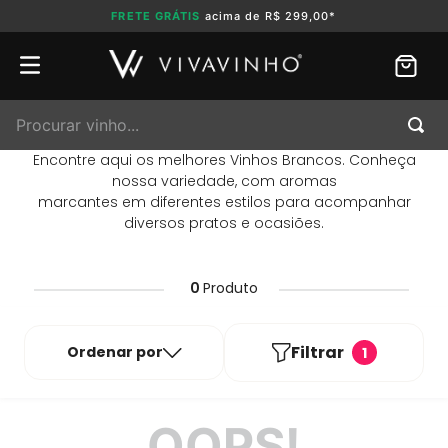
FRETE GRÁTIS
acima de R$ 299,00*
Procurar vinho...
Encontre aqui os melhores Vinhos Brancos. Conheça
nossa variedade, com aromas
marcantes em diferentes estilos para acompanhar
diversos pratos e ocasiões.
0
Produto
Filtrar
Ordenar por
1
OOPS!