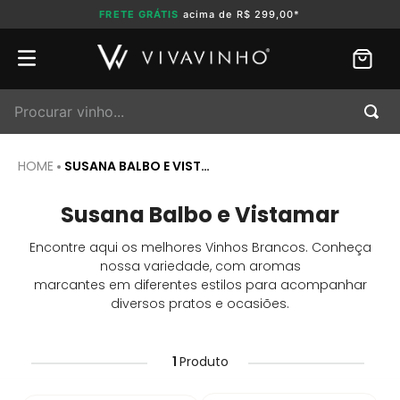
FRETE GRÁTIS
acima de R$ 299,00*
Procurar vinho...
SUSANA BALBO E VISTAMAR
Susana Balbo e Vistamar
Encontre aqui os melhores Vinhos Brancos. Conheça
nossa variedade, com aromas
marcantes em diferentes estilos para acompanhar
diversos pratos e ocasiões.
1
Produto