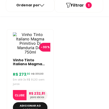
Filtrar
Ordenar por
1
-
30%
Vinho Tinto
Italiano Magma
Primitivo Di
Manduria Dop
R$
273
R$
391
,
90
90
,
750ml
Em até
3
x
R$
91
,
30
sem
juros
R$ 232,81
CLUBE
para sócios
ADICIONAR AO