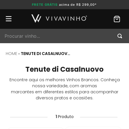
FRETE GRÁTIS
acima de R$ 299,00*
Procurar vinho...
TENUTE DI CASALNUOVO
Tenute di Casalnuovo
Encontre aqui os melhores Vinhos Brancos. Conheça
nossa variedade, com aromas
marcantes em diferentes estilos para acompanhar
diversos pratos e ocasiões.
1
Produto