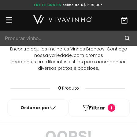
FRETE GRÁTIS
acima de R$ 299,00*
Procurar vinho...
Encontre aqui os melhores Vinhos Brancos. Conheça
nossa variedade, com aromas
marcantes em diferentes estilos para acompanhar
diversos pratos e ocasiões.
0
Produto
Filtrar
Ordenar por
1
OOPS!