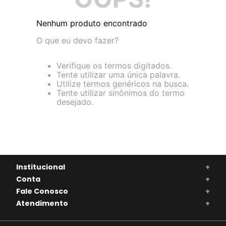
Nenhum produto encontrado
O que eu devo fazer?
Verifique os termos digitados.
Tente utilizar uma única palavra.
Utilize termos genéricos na busca.
Tente utilizar sinônimos do termo
desejado.
Institucional
+
Conta
+
Fale Conosco
+
Atendimento
+