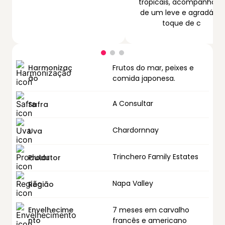
tropicais, acompanhado
de um leve e agradável
toque de c
Harmonizaç
Frutos do mar, peixes e
ão
comida japonesa.
A Consultar
Safra
Chardornnay
Uva
Trinchero Family Estates
Produtor
Napa Valley
Região
Envelhecime
7 meses em carvalho
nto
francês e americano