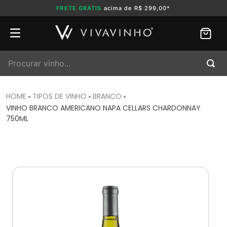
FRETE GRÁTIS
acima de R$ 299,00*
Procurar vinho...
TIPOS DE VINHO
BRANCO
VINHO BRANCO AMERICANO NAPA CELLARS CHARDONNAY
750ML