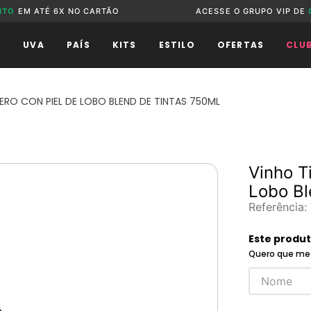
NTO
EM ATÉ 6X NO CARTÃO
ACESSE O GRUPO VIP DE
O
UVA
PAÍS
KITS
ESTILO
OFERTAS
CLU
RO CON PIEL DE LOBO BLEND DE TINTAS 750ML
Vinho T
Lobo Bl
Referência
:
Este produ
Quero que me 