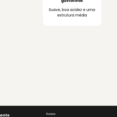
gustativas
Suave, boa acidez e uma
estrutura média
Redes
ento