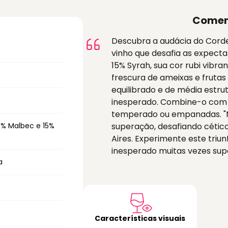
Comen
Descubra a audácia do Corder
vinho que desafia as expect
15% Syrah, sua cor rubi vibr
frescura de ameixas e frutas
equilibrado e de média estr
inesperado. Combine-o com 
temperado ou empanadas. "M
5% Malbec e 15%
superação, desafiando cétic
Aires. Experimente este triu
inesperado muitas vezes sup
a
Características visuais