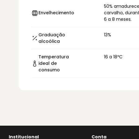
50% amadurece 
Envelhecimento
carvalho, duran
6 a 8 meses.
Graduação
13%
alcoólica
Temperatura
16 a 18ºC
ideal de
consumo
Institucional
Conta