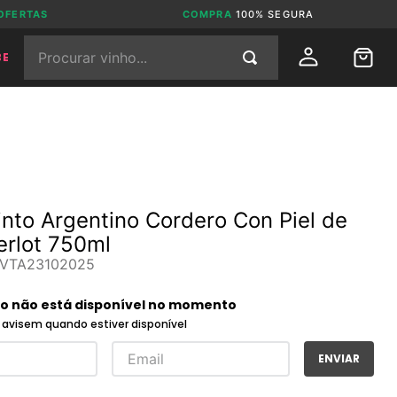
OFERTAS
COMPRA
100% SEGURA
Procurar vinho...
BE
into Argentino Cordero Con Piel de
rlot 750ml
VTA23102025
to não está disponível no momento
avisem quando estiver disponível
ENVIAR