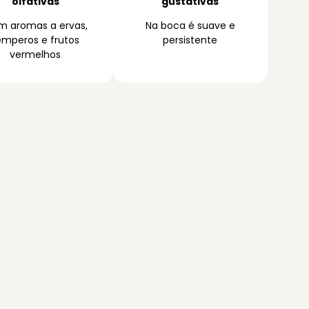
olfativas
gustativas
 aromas a ervas,
Na boca é suave e
emperos e frutos
persistente
vermelhos