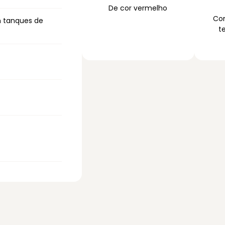
De cor vermelho
Com
 tanques de
t