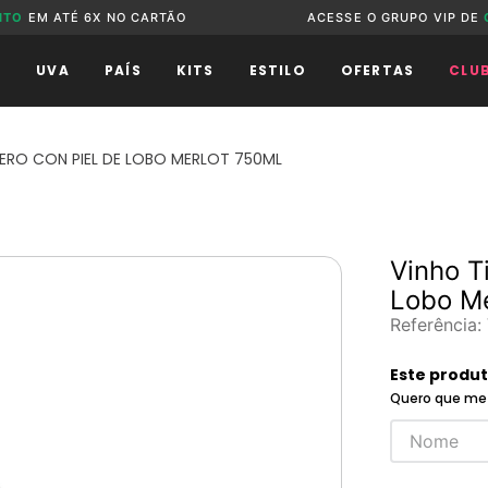
NTO
EM ATÉ 6X NO CARTÃO
ACESSE O GRUPO VIP DE
O
UVA
PAÍS
KITS
ESTILO
OFERTAS
CLU
ERO CON PIEL DE LOBO MERLOT 750ML
Vinho T
Lobo Me
Referência
:
Este produ
Quero que me 