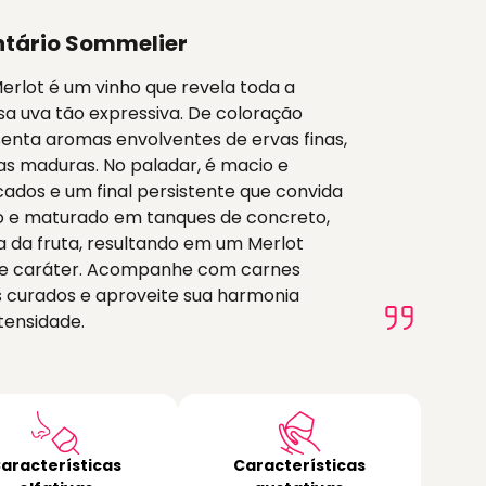
tário Sommelier
erlot é um vinho que revela toda a
a uva tão expressiva. De coloração
senta aromas envolventes de ervas finas,
as maduras. No paladar, é macio e
cados e um final persistente que convida
o e maturado em tanques de concreto,
a da fruta, resultando em um Merlot
 de caráter. Acompanhe com carnes
s curados e aproveite sua harmonia
tensidade.
aracterísticas
Características