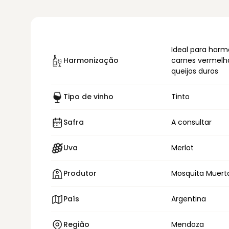
Ideal para har
Harmonização
carnes vermelh
queijos duros
Tipo de vinho
Tinto
Safra
A consultar
Uva
Merlot
Produtor
Mosquita Muert
País
Argentina
Região
Mendoza