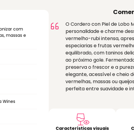
Comen
O Cordero con Piel de Lobo M
monizar com
personalidade e charme dess
as, massas e
vermelho-rubi intensa, apre
especiarias e frutas vermelh
equilibrado, com taninos deli
ao próximo gole. Fermentad
preserva o frescor e a purez
elegante, acessível e cheio
vermelhas, massas ou queijo
perfeita entre suavidade e in
a Wines
Características visuais
C