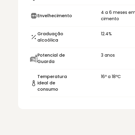
4 a 6 meses em
Envelhecimento
cimento
Graduação
12.4%
alcoólica
Potencial de
3 anos
Guarda
Temperatura
16º a 18ºC
ideal de
consumo