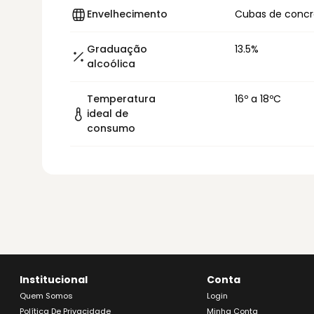
Envelhecimento
Cubas de concr
Graduação
13.5%
alcoólica
Temperatura
16º a 18ºC
ideal de
consumo
Institucional
Conta
Quem Somos
Login
Política De Privacidade
Minha Conta