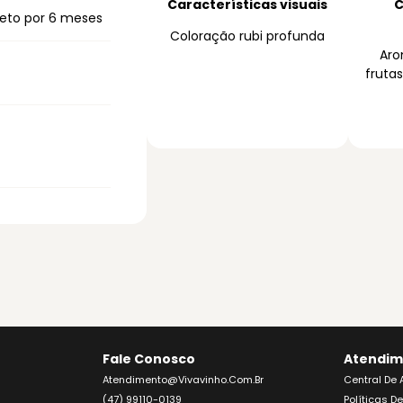
Características visuais
C
eto por 6 meses
Coloração rubi profunda
Aro
fruta
Fale Conosco
Atendim
Atendimento@vivavinho.com.br
Central De
(47) 99110-0139
Políticas D