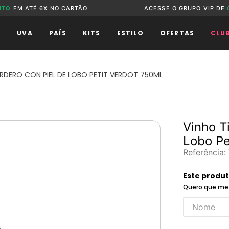
NTO
EM ATÉ 6X NO CARTÃO
ACESSE O GRUPO VIP DE
O
UVA
PAÍS
KITS
ESTILO
OFERTAS
CLU
RDERO CON PIEL DE LOBO PETIT VERDOT 750ML
Vinho T
Lobo Pe
Referência
:
Este produ
Quero que me 