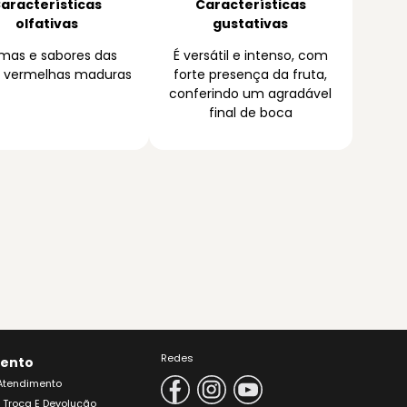
aracterísticas
Características
olfativas
gustativas
mas e sabores das
É versátil e intenso, com
s vermelhas maduras
forte presença da fruta,
conferindo um agradável
final de boca
Redes
ento
 Atendimento
e Troca E Devolução