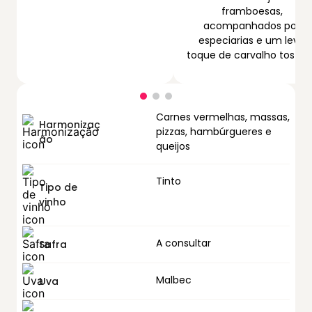
framboesas,
acompanhados por
especiarias e um leve
toque de carvalho tostad
Carnes vermelhas, massas,
Harmonizaç
pizzas, hambúrgueres e
ão
queijos
Tinto
Tipo de
vinho
A consultar
Safra
Malbec
Uva