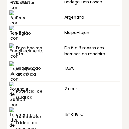
Bodega Don Bosco
Produtor
Argentina
País
Maipú-Luján
Região
Envelhecime
De 6 a 8 meses em
nto
barricas de madeira
Graduação
13.5%
alcoólica
2 anos
Potencial de
Guarda
16º a 18ºC
Temperatur
a ideal de
consumo