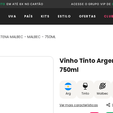
NTO
EM ATÉ 6X NO CARTÃO
ACESSE O GRUPO VIP DE
O
UVA
PAÍS
KITS
ESTILO
OFERTAS
CLU
TENA MALBEC - MALBEC - 750ML
Vinho Tinto Arge
750ml
Arg
Tinto
Malbec
Ver mais características