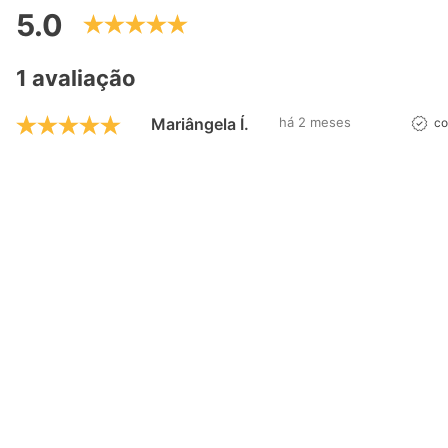
5.0
1 avaliação
Mariângela Í.
há 2 meses
co