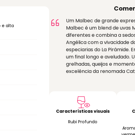
Comen
Um Malbec de grande express
 e alta
Malbec é um blend de uvas M
diferentes e combina a sedo
Angélica com a vivacidade d
especiarias do La Pirámide. 
um final longo e aveludado. 
grelhadas, queijos e moment
excelência da renomada Cat
Características visuais
C
Rubi Profundo
Aroma
verme