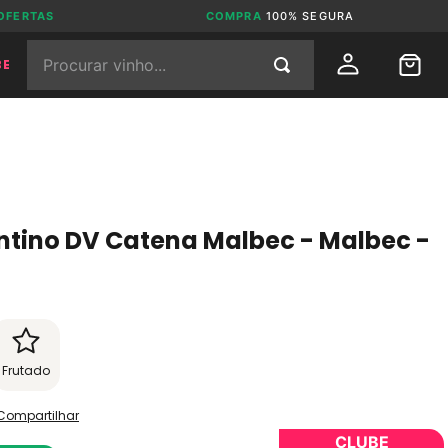
OFERTAS
COMPRA
100% SEGURA
Procurar vinho...
BE
ntino DV Catena Malbec - Malbec -
Frutado
Compartilhar
CLUBE