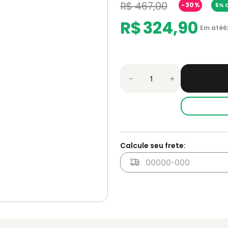
R$
467
,
00
-
30%
5% O
R$
324
,
90
Em até
6
－
＋