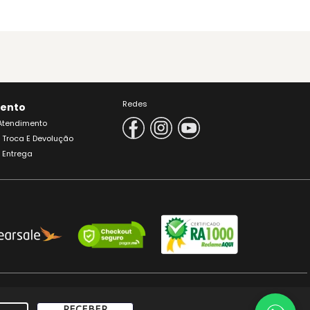
Redes
ento
 Atendimento
e Troca E Devolução
e Entrega
ENORES DE 18 ANOS.
RECEBER