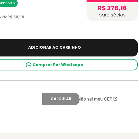
FF no Pix
R$ 276,16
para sócios
x de
R$
58
,
98
ADICIONAR AO CARRINHO
Comprar Por Whatsapp
Não sei meu CEP