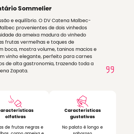
tário Sommelier
ão e equilíbrio. O DV Catena Malbec-
albec provenientes de dois vinhedos
sidade da ameixa madura do vinhedo
as frutas vermelhas e toques de
Em boca, mostra volume, taninos macios e
Um vinho elegante, perfeito para carnes
os de alta gastronomia, trazendo toda a
ena Zapata.
aracterísticas
Características
olfativas
gustativas
s de frutas negras e
No palato é longo e
lhas, como ameixa e
saboroso