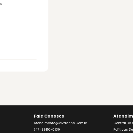
s
Fale Conosco
Atendim
Atendimento@vivavinho.com.br
Central De
(47) 99110-0139
Políticas D