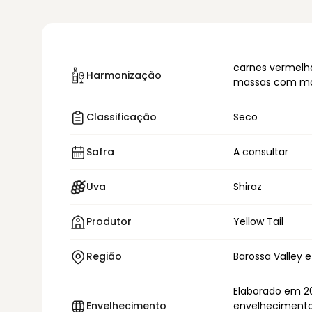
carnes vermelha
Harmonização
massas com mo
Classificação
Seco
Safra
A consultar
Uva
Shiraz
Produtor
Yellow Tail
Região
Barossa Valley e
Elaborado em 2
Envelhecimento
envelhecimento