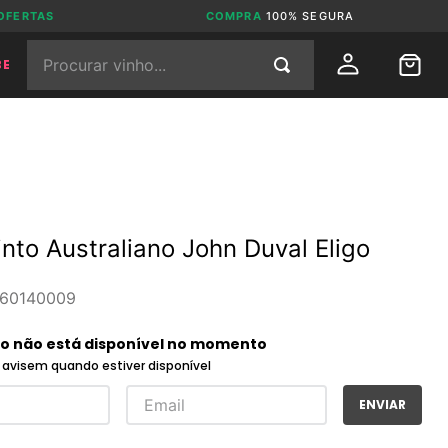
OFERTAS
COMPRA
100% SEGURA
Procurar vinho...
BE
into Australiano John Duval Eligo
60140009
to não está disponível no momento
avisem quando estiver disponível
ENVIAR