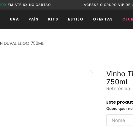
NTO
EM ATÉ 6X NO CARTÃO
ACESSE O GRUPO VIP DE
O
UVA
PAÍS
KITS
ESTILO
OFERTAS
CLU
N DUVAL ELIGO 750ML
Vinho T
750ml
Referência
:
Este produ
Quero que me 