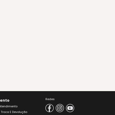
Redes
ento
 Atendimento
e Troca E Devolução