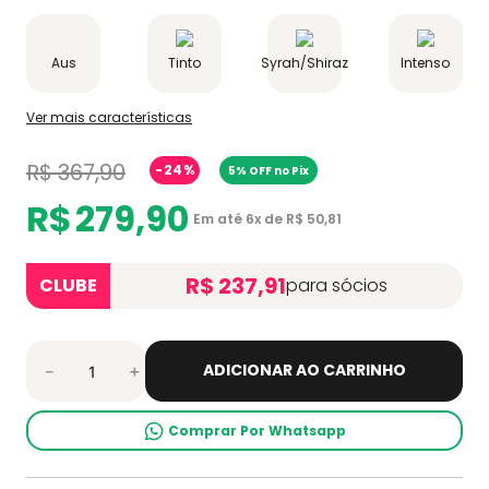
Aus
Tinto
Syrah/Shiraz
Intenso
Ver mais características
R$
367
,
90
-
24%
5% OFF no Pix
R$
279
,
90
Em até
6
x de
R$
50
,
81
R$ 237,91
CLUBE
para sócios
ADICIONAR AO CARRINHO
－
＋
Comprar Por Whatsapp