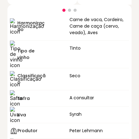
Carne de vaca, Cordeiro,
Harmonizaç
Carne de caça (cervo,
ão
veado), Aves
Tinto
Tipo de
vinho
Classificaçã
Seco
o
A consultar
Safra
Syrah
Uva
Produtor
Peter Lehmann