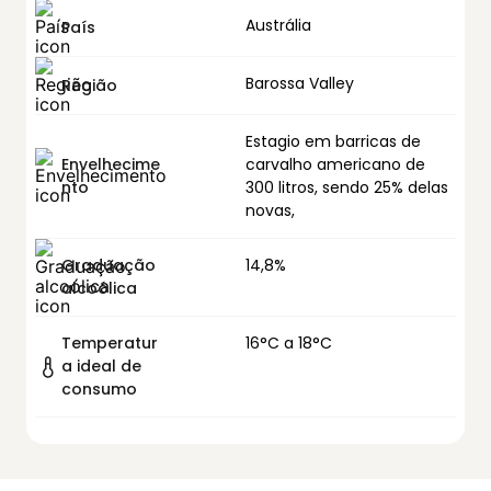
Austrália
País
Barossa Valley
Região
Estagio em barricas de
Envelhecime
carvalho americano de
nto
300 litros, sendo 25% delas
novas,
Graduação
14,8%
alcoólica
Temperatur
16°C a 18°C
a ideal de
consumo