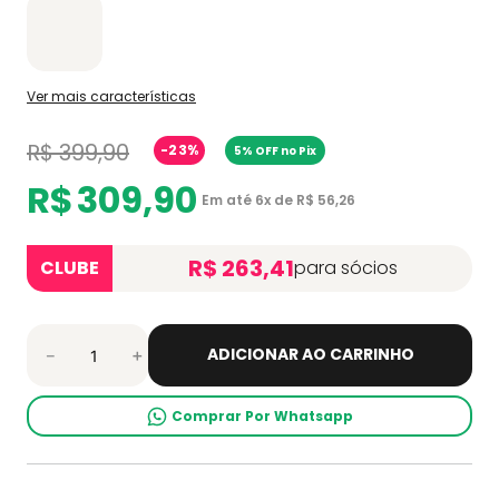
Ver mais características
R$
399
,
90
-
23%
5% OFF no Pix
R$
309
,
90
Em até
6
x de
R$
56
,
26
R$ 263,41
CLUBE
para sócios
ADICIONAR AO CARRINHO
－
＋
Comprar Por Whatsapp