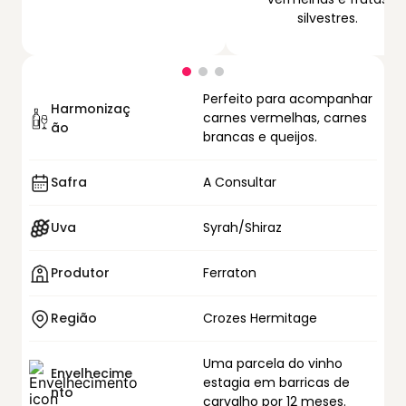
silvestres.
Perfeito para acompanhar
Harmonizaç
carnes vermelhas, carnes
ão
brancas e queijos.
Safra
A Consultar
Uva
Syrah/Shiraz
Produtor
Ferraton
Região
Crozes Hermitage
Uma parcela do vinho
Envelhecime
estagia em barricas de
nto
carvalho por 12 meses.