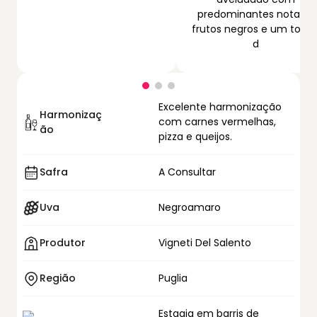
predominantes notas a
frutos negros e um toqu
d
Excelente harmonização
Harmonizaç
com carnes vermelhas,
ão
pizza e queijos.
Safra
A Consultar
Uva
Negroamaro
Produtor
Vigneti Del Salento
Região
Puglia
Estagia em barris de