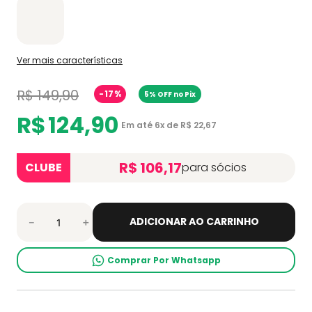
Ver mais características
R$
149
,
90
-
17%
5% OFF no Pix
R$
124
,
90
Em até
6
x de
R$
22
,
67
R$ 106,17
CLUBE
para sócios
ADICIONAR AO CARRINHO
－
＋
Comprar Por Whatsapp