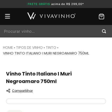
FRETE GRÁTIS
acima de R$ 299,00*
Procurar vinho...
TIPOS DE VINHO
TINTO
VINHO TINTO ITALIANO I MURI NEGROAMARO 750ML
Vinho Tinto Italiano I Muri
Negroamaro 750ml
Compartilhar