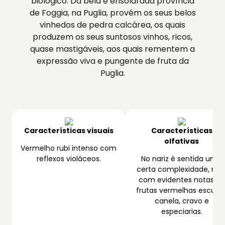
biológico. Da bela e ensolarada província
de Foggia, na Puglia, provém os seus belos
vinhedos de pedra calcárea, os quais
produzem os seus suntosos vinhos, ricos,
quase mastigáveis, aos quais rementem a
expressão viva e pungente de fruta da
Puglia.
Características visuais
Características
olfativas
Vermelho rubi intenso com
reflexos violáceos.
No nariz é sentida uma
certa complexidade, ma
com evidentes notas de
frutas vermelhas escuras
canela, cravo e
especiarias.