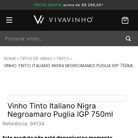
FRETE GRÁTIS
acima de R$ 299,00*
Procurar vinho...
TIPOS DE VINHO
TINTO
VINHO TINTO ITALIANO NIGRA NEGROAMARO PUGLIA IGP 750ML
Vinho Tinto Italiano Nigra
Negroamaro Puglia IGP 750ml
Referência
:
94134
Este produto não está disponível no momento