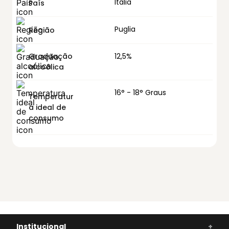
Itália
País
Puglia
Região
Graduação
12,5%
alcoólica
16° - 18° Graus
Temperatur
a ideal de
consumo
Institucional
+