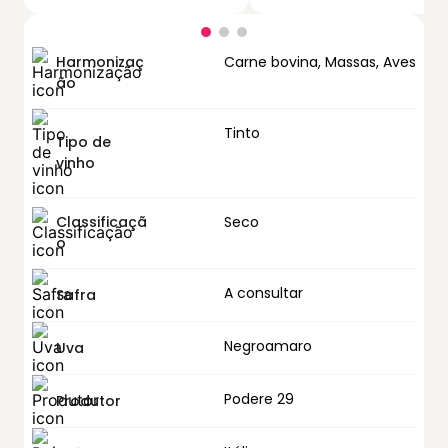
Harmonizaç
Carne bovina, Massas, Aves
ão
Tinto
Tipo de
vinho
Classificaçã
Seco
o
A consultar
Safra
Negroamaro
Uva
Podere 29
Produtor