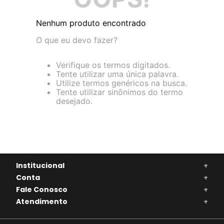
Nenhum produto encontrado
O que eu devo fazer?
Verifique os termos digitados.
Tente utilizar uma única palavra.
Utilize termos genéricos na busca.
Tente utilizar sinônimos do termo
desejado.
Institucional
+
Conta
+
Fale Conosco
+
Atendimento
+