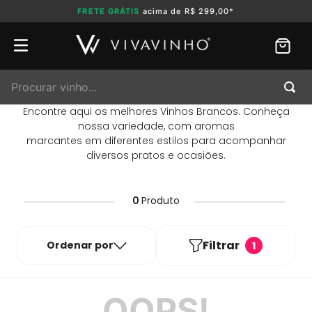
FRETE GRÁTIS
acima de R$ 299,00*
Procurar vinho...
Encontre aqui os melhores Vinhos Brancos. Conheça
nossa variedade, com aromas
marcantes em diferentes estilos para acompanhar
diversos pratos e ocasiões.
0
Produto
Filtrar
Ordenar por
1
OOPS!