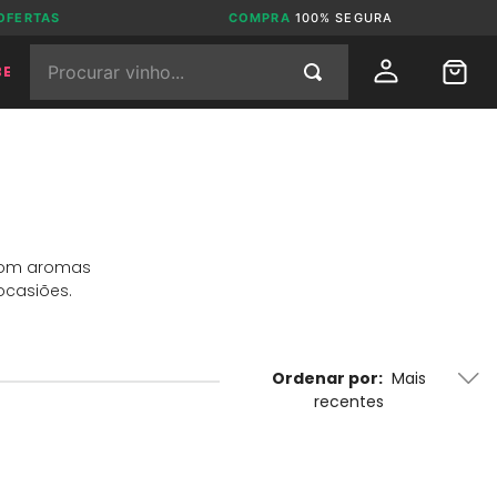
OFERTAS
COMPRA
100% SEGURA
Procurar vinho...
BE
 com aromas
ocasiões.
Ordenar por
Mais
recentes