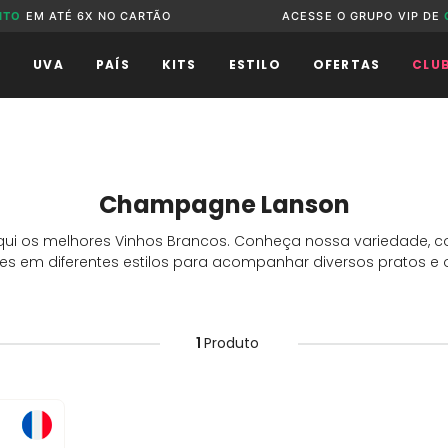
NTO
EM ATÉ 6X NO CARTÃO
ACESSE O GRUPO VIP DE
O
UVA
PAÍS
KITS
ESTILO
OFERTAS
CLU
Champagne Lanson
qui os melhores Vinhos Brancos. Conheça nossa variedade,
s em diferentes estilos para acompanhar diversos pratos e 
1
Produto