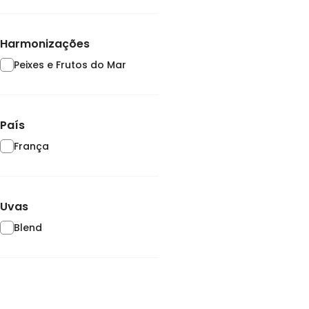
Harmonizações
Peixes e Frutos do Mar
País
França
Uvas
Blend