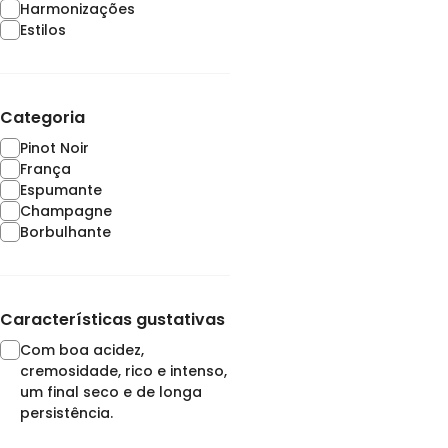
Harmonizações
Estilos
Categoria
Pinot Noir
França
Espumante
Champagne
Borbulhante
Características gustativas
Com boa acidez,
cremosidade, rico e intenso,
um final seco e de longa
persistência.