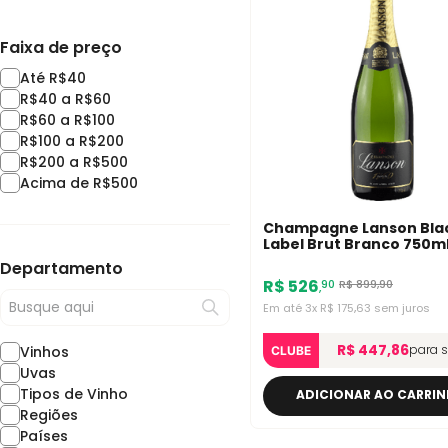
Faixa de preço
Até R$40
R$40 a R$60
R$60 a R$100
R$100 a R$200
R$200 a R$500
Acima de R$500
Champagne Lanson Bla
Label Brut Branco 750m
Departamento
R$
526
R$
899
,
90
90
,
Em até
3
x
R$
175
,
63
sem juros
R$ 447,86
para 
Vinhos
CLUBE
Uvas
Tipos de Vinho
ADICIONAR AO CARRI
Regiões
Países