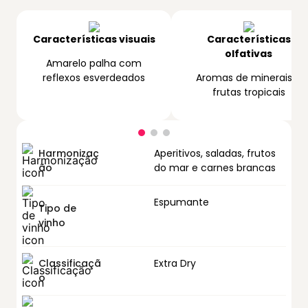
Características visuais
Características
olfativas
Amarelo palha com
reflexos esverdeados
Aromas de minerais e
frutas tropicais
Harmonizaç
Aperitivos, saladas, frutos
ão
do mar e carnes brancas
Espumante
Tipo de
vinho
Classificaçã
Extra Dry
o