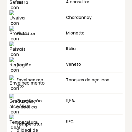
A consultar
Safra
Chardonnay
Uva
Mionetto
Produtor
Itália
País
Veneto
Região
Envelhecime
Tanques de aço inox
nto
Graduação
11,5%
alcoólica
9ºC
Temperatur
a ideal de