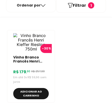
Filtrar
Ordenar por
1
-
30%
Vinho Branco
Francês Henri
Kieffer Riesling
750ml
R$
179
R$
257
,
90
90
,
Em até
3
x
R$
59
,
96
sem
juros
ADICIONAR AO
CARRINHO