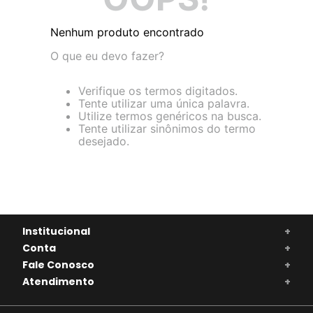
Nenhum produto encontrado
O que eu devo fazer?
Verifique os termos digitados.
Tente utilizar uma única palavra.
Utilize termos genéricos na busca.
Tente utilizar sinônimos do termo
desejado.
Institucional
+
Conta
+
Fale Conosco
+
Atendimento
+