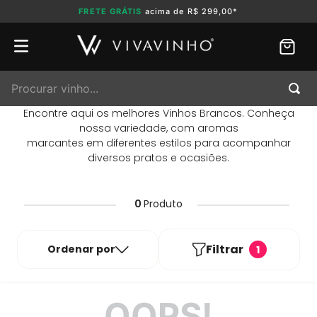
FRETE GRÁTIS
acima de R$ 299,00*
Procurar vinho...
Encontre aqui os melhores Vinhos Brancos. Conheça
nossa variedade, com aromas
marcantes em diferentes estilos para acompanhar
diversos pratos e ocasiões.
0
Produto
Filtrar
Ordenar por
1
OOPS!