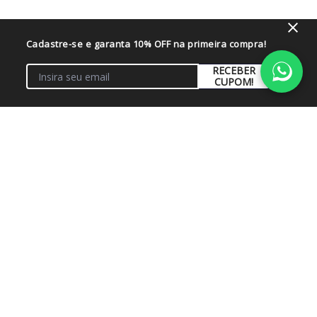
Perguntas & respostas
Cadastre-se e garanta 10% OFF na primeira compra!
RECEBER
Este produto ainda não tem perguntas
CUPOM!
SEJA O PRIMEIRO A PERGUNTAR
Institucional
+
Conta
+
Fale Conosco
+