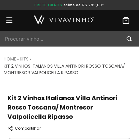
FRETE GRÁTIS
acima de R$ 299,00*
Procurar vinho...
KITS
KIT 2 VINHOS ITALIANOS VILLA ANTINORI ROSSO TOSCANA/
MONTRESOR VALPOLICELLA RIPASSO
Kit 2 Vinhos Italianos Villa Antinori
Rosso Toscana/ Montresor
Valpolicella Ripasso
Compartilhar