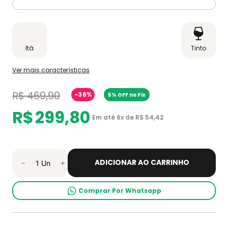
Itá
Tinto
Ver mais características
R$
469
,
90
-
36%
5% OFF no Pix
R$
299
,
80
Em até
6
x de
R$
54
,
42
ADICIONAR AO CARRINHO
－
＋
Comprar Por Whatsapp