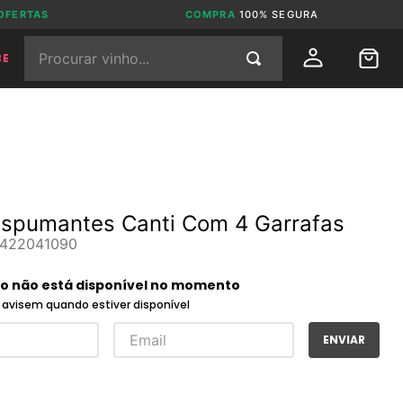
OFERTAS
COMPRA
100% SEGURA
Procurar vinho...
BE
Espumantes Canti Com 4 Garrafas
422041090
to não está disponível no momento
avisem quando estiver disponível
ENVIAR