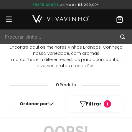
FRETE GRÁTIS
acima de R$ 299,00*
Procurar vinho...
Encontre aqui os melhores Vinhos Brancos. Conheça
nossa variedade, com aromas
marcantes em diferentes estilos para acompanhar
diversos pratos e ocasiões.
0
Produto
Filtrar
Ordenar por
1
OOPS!