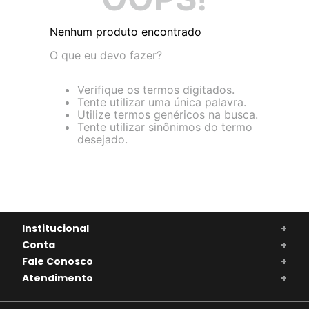
Nenhum produto encontrado
O que eu devo fazer?
Verifique os termos digitados.
Tente utilizar uma única palavra.
Utilize termos genéricos na busca.
Tente utilizar sinônimos do termo
desejado.
Institucional
+
Conta
+
Fale Conosco
+
Atendimento
+