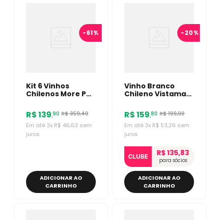
-
61%
-
20%
Kit 6 Vinhos
Vinho Branco
Chilenos More Por
Chileno Vistamar
Favor Cabernet/
Block Series
Sauvignon Blanc
Chardonnay
R$
139
R$
159
R$
359
,
40
R$
199
,
90
90
80
,
,
750ml
Em até
3
x
R$
46
,
63
sem
Em até
3
x
R$
53
,
26
sem
juros
juros
R$ 135,83
CLUBE
para sócios
ADICIONAR AO
ADICIONAR AO
CARRINHO
CARRINHO