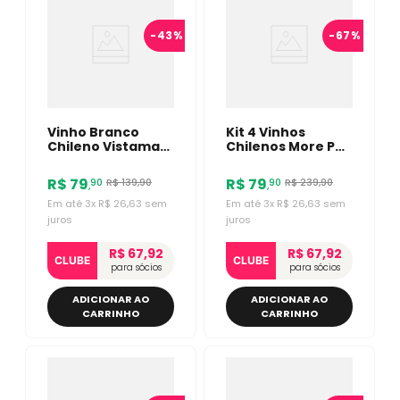
-
43%
-
67%
Vinho Branco
Kit 4 Vinhos
Chileno Vistamar
Chilenos More Por
Late Harvest
Favor Cabernet/
Sauvignon Blanc
Sauvignon Blanc
R$
79
R$
79
R$
139
,
90
R$
239
,
90
90
90
,
,
375ml
Em até
3
x
R$
26
,
63
sem
Em até
3
x
R$
26
,
63
sem
juros
juros
R$ 67,92
R$ 67,92
CLUBE
CLUBE
para sócios
para sócios
ADICIONAR AO
ADICIONAR AO
CARRINHO
CARRINHO