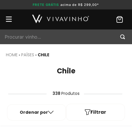
FRETE GRÁTIS
acima de R$ 299,00*
Procurar vinho...
PAÍSES
CHILE
Chile
338
Produtos
Filtrar
Ordenar por