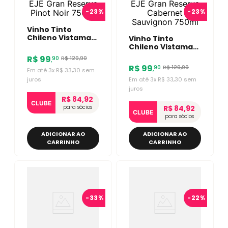
-
23%
-
23%
Vinho Tinto
Chileno Vistamar
Vinho Tinto
EJE Gran Reserva
Chileno Vistamar
Pinot Noir 750ml
EJE Gran Reserva
R$
99
R$
129
,
90
90
,
Cabernet
R$
99
R$
129
,
90
90
,
Em até
3
x
R$
33
,
30
sem
Sauvignon 750ml
juros
Em até
3
x
R$
33
,
30
sem
juros
R$ 84,92
CLUBE
para sócios
R$ 84,92
CLUBE
para sócios
ADICIONAR AO
ADICIONAR AO
CARRINHO
CARRINHO
-
33%
-
22%