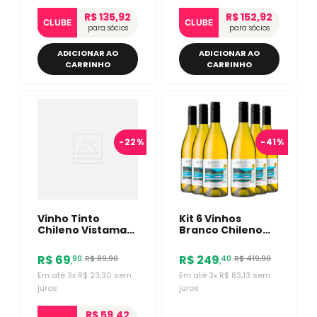
R$ 135,92
R$ 152,92
CLUBE
CLUBE
para sócios
para sócios
ADICIONAR AO
ADICIONAR AO
CARRINHO
CARRINHO
-
22%
-
41%
Vinho Tinto
Kit 6 Vinhos
Chileno Vistamar
Branco Chileno
Reserva
Vistamar Brisa
Bordevalle
Chardonnay
R$
69
R$
249
R$
89
,
90
R$
419
,
90
90
40
,
,
Carménère 750ml
750ml
Em até
3
x
R$
23
,
30
sem
Em até
3
x
R$
83
,
13
sem
juros
juros
R$ 59,42