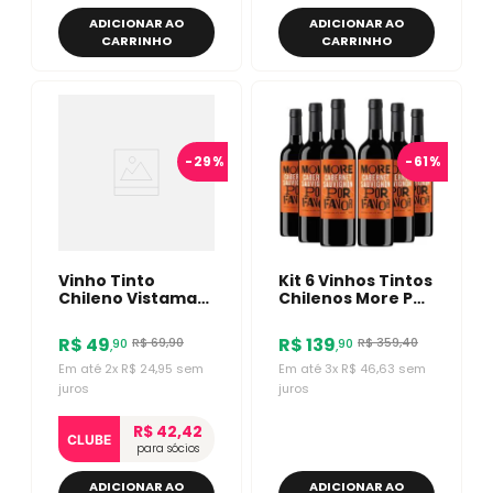
ADICIONAR AO
ADICIONAR AO
CARRINHO
CARRINHO
-
29%
-
61%
Vinho Tinto
Kit 6 Vinhos Tintos
Chileno Vistamar
Chilenos More Por
Brisa Cabernet
Favor Cabernet
Sauvignon 750ml
Sauvignon
R$
49
R$
139
R$
69
,
90
R$
359
,
40
90
90
,
,
Em até
2
x
R$
24
,
95
sem
Em até
3
x
R$
46
,
63
sem
juros
juros
R$ 42,42
CLUBE
para sócios
ADICIONAR AO
ADICIONAR AO