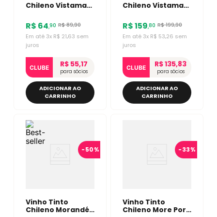
Chileno Vistamar
Chileno Vistamar
Reserva
Block Series
Bordevalle Pinot
Cabernet
R$
64
R$
159
R$
89
,
90
R$
199
,
90
90
80
,
,
Noir 750ml
Sauvignon 750ml
Em até
3
x
R$
21
,
63
sem
Em até
3
x
R$
53
,
26
sem
juros
juros
R$ 55,17
R$ 135,83
CLUBE
CLUBE
para sócios
para sócios
ADICIONAR AO
ADICIONAR AO
CARRINHO
CARRINHO
-
50%
-
33%
Vinho Tinto
Vinho Tinto
Chileno Morandé
Chileno More Por