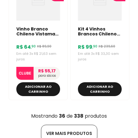
Vinho Branco
Kit 4 Vinhos
Chileno Vistamar
Brancos Chilenos
Reserva
More Por Favor
Bordevalle
Sauvignon Blanc
R$
64
R$
99
R$
89
,
90
R$
239
,
60
90
90
,
,
Chardonnay
750ml
Em até
3
x
R$
21
,
63
sem
Em até
3
x
R$
33
,
30
sem
juros
juros
R$ 55,17
CLUBE
para sócios
ADICIONAR AO
ADICIONAR AO
CARRINHO
CARRINHO
Mostrando
36
de
338
produtos