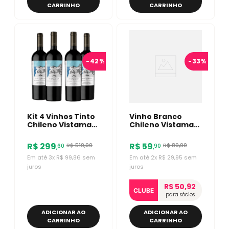
CARRINHO
CARRINHO
-
42%
-
33%
Kit 4 Vinhos Tinto
Vinho Branco
Chileno Vistamar
Chileno Vistamar
EJE Gran Reserva
Reserva
Red Blend 750ml
Bordevalle
R$
299
R$
59
R$
519
,
90
R$
89
,
90
60
90
,
,
Sauvignon Blanc
750ml
Em até
3
x
R$
99
,
86
sem
Em até
2
x
R$
29
,
95
sem
juros
juros
R$ 50,92
CLUBE
para sócios
ADICIONAR AO
ADICIONAR AO
CARRINHO
CARRINHO