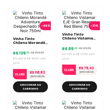
-
46%
-
31%
Vinho Tinto
Chileno Vistamar
Vinho Tinto
EJE Gran Reserva
Chileno Morandé
Red Blend 750ml
Adventure
R$
89
R$
129
,
90
90
,
Despechado Pinot
R$
139
R$
259
,
90
80
,
Noir 750ml
Em até
3
x
R$
29
,
96
sem
Em até
3
x
R$
46
,
60
sem
juros
juros
R$ 76,42
CLUBE
R$ 118,83
para sócios
CLUBE
para sócios
ADICIONAR AO
ADICIONAR AO
CARRINHO
CARRINHO