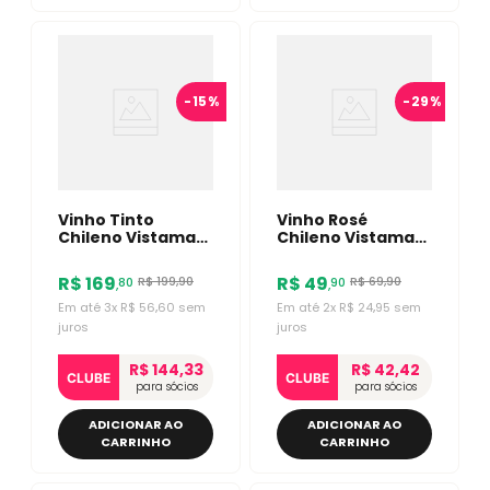
-
15%
-
29%
Vinho Tinto
Vinho Rosé
Chileno Vistamar
Chileno Vistamar
Block Series Pinot
Brisa 750ml
Noir 750ml
R$
169
R$
49
R$
199
,
90
R$
69
,
90
80
90
,
,
Em até
3
x
R$
56
,
60
sem
Em até
2
x
R$
24
,
95
sem
juros
juros
R$ 144,33
R$ 42,42
CLUBE
CLUBE
para sócios
para sócios
ADICIONAR AO
ADICIONAR AO
CARRINHO
CARRINHO