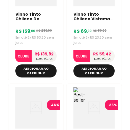
Vinho Tinto
Vinho Tinto
Chileno De
Chileno Vistamar
Martino
Reserva
Ungrafted Malbec
Bordevalle
R$
159
R$
69
R$
239
,
90
R$
89
,
90
90
90
,
,
750ml
Cabernet
Sauvignon 750ml
Em até
3
x
R$
53
,
30
sem
Em até
3
x
R$
23
,
30
sem
juros
juros
R$ 135,92
R$ 59,42
CLUBE
CLUBE
para sócios
para sócios
ADICIONAR AO
ADICIONAR AO
CARRINHO
CARRINHO
-
46%
-
35%