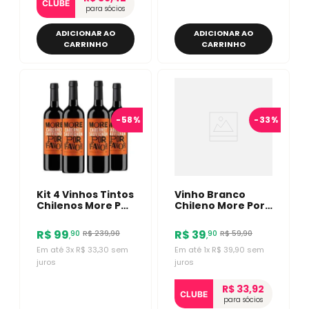
CLUBE
para sócios
ADICIONAR AO
ADICIONAR AO
CARRINHO
CARRINHO
-
58%
-
33%
Kit 4 Vinhos Tintos
Vinho Branco
Chilenos More Por
Chileno More Por
Favor Cabernet
Favor Sauvignon
Sauvignon
Blanc 750ml
R$
99
R$
39
R$
239
,
90
R$
59
,
90
90
90
,
,
Em até
3
x
R$
33
,
30
sem
Em até
1
x
R$
39
,
90
sem
juros
juros
R$ 33,92
CLUBE
para sócios