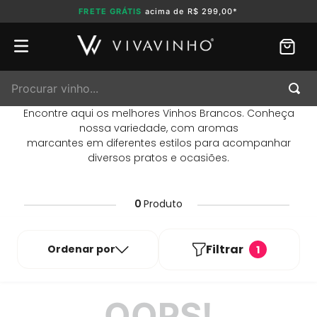
FRETE GRÁTIS
acima de R$ 299,00*
Procurar vinho...
Encontre aqui os melhores Vinhos Brancos. Conheça
nossa variedade, com aromas
marcantes em diferentes estilos para acompanhar
diversos pratos e ocasiões.
0
Produto
Filtrar
Ordenar por
1
OOPS!