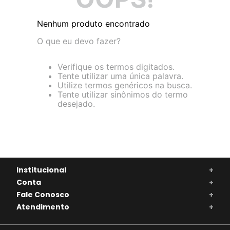
Nenhum produto encontrado
O que eu devo fazer?
Verifique os termos digitados.
Tente utilizar uma única palavra.
Utilize termos genéricos na busca.
Tente utilizar sinônimos do termo
desejado.
Institucional
+
Conta
+
Fale Conosco
+
Atendimento
+