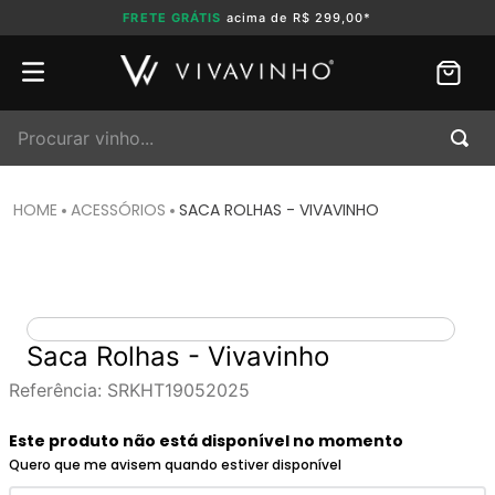
FRETE GRÁTIS
acima de R$ 299,00*
Procurar vinho...
ACESSÓRIOS
SACA ROLHAS - VIVAVINHO
Saca Rolhas - Vivavinho
Referência
:
SRKHT19052025
Este produto não está disponível no momento
Quero que me avisem quando estiver disponível