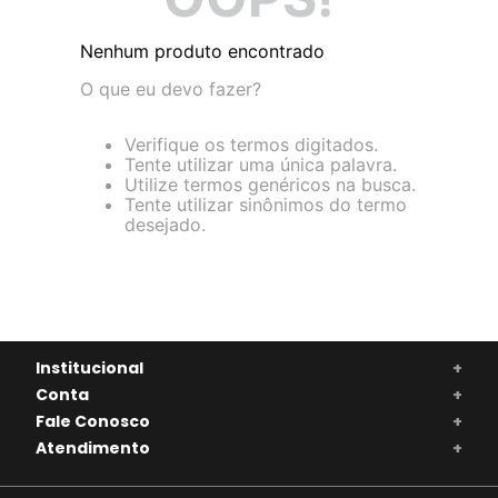
Nenhum produto encontrado
O que eu devo fazer?
Verifique os termos digitados.
Tente utilizar uma única palavra.
Utilize termos genéricos na busca.
Tente utilizar sinônimos do termo
desejado.
Institucional
+
Conta
+
Fale Conosco
+
Atendimento
+