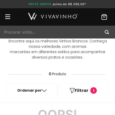
FRETE GRÁTIS
acima de R$ 299,00*
Procurar vinho...
Encontre aqui os melhores Vinhos Brancos. Conheça
nossa variedade, com aromas
marcantes em diferentes estilos para acompanhar
diversos pratos e ocasiões.
0
Produto
Filtrar
Ordenar por
1
OOPS!