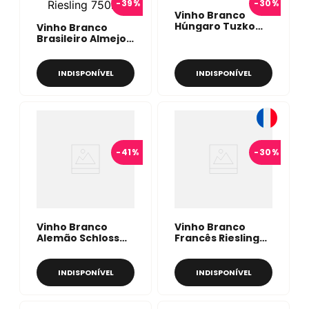
-
39%
-
30%
Vinho Branco
Húngaro Tuzko
Vinho Branco
Riesling 750ml
Brasileiro Almejo
Chardonnay
Riesling 750ml
INDISPONÍVEL
INDISPONÍVEL
-
41%
-
30%
Vinho Branco
Vinho Branco
Alemão Schloss
Francês Riesling
Johannisberg
Alsace
Silberlack Grand
Wolfberger 750ml
Cru 750ml
INDISPONÍVEL
INDISPONÍVEL