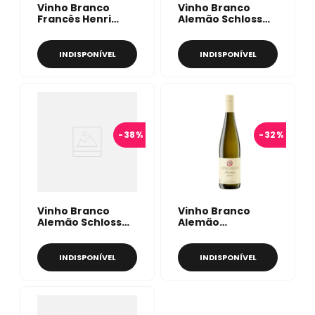
Vinho Branco
Vinho Branco
Francês Henri
Alemão Schloss
Kieffer
Johannisberg
Winzenberg
Gelblack Trocken
Riesling Grand Cru
750ml
INDISPONÍVEL
INDISPONÍVEL
750ml
-
38%
-
32%
Vinho Branco
Vinho Branco
Alemão Schloss
Alemão
Johannisberg
Anselmann
Grünlack Spätlese
Riesling Trocken
750ml
750ml
INDISPONÍVEL
INDISPONÍVEL