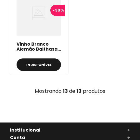
-
30%
Vinho Branco
Alemão Balthasar
Ress Riesling
Trocken 750ml
INDISPONÍVEL
Mostrando
13
de
13
produtos
Institucional
+
Conta
+