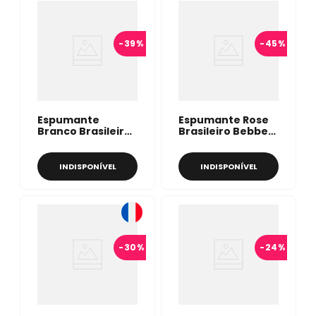
-
39%
-
45%
Espumante
Espumante Rose
Branco Brasileiro
Brasileiro Bebber
Bebber Brut
Brut 750ml
750ml
INDISPONÍVEL
INDISPONÍVEL
-
30%
-
24%