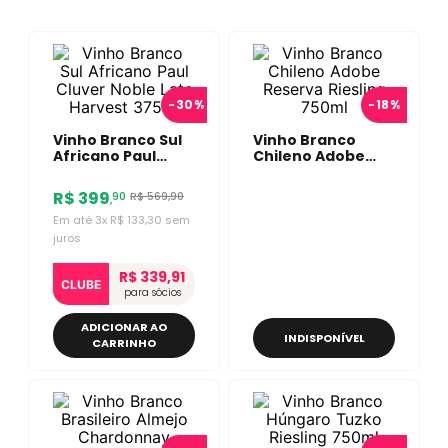
-
30%
-
18%
Vinho Branco Sul
Vinho Branco
Africano Paul
Chileno Adobe
Cluver Noble Late
Reserva Riesling
Harvest 375ml
750ml
R$
399
R$
569
,
90
90
,
Em até
3
x
R$
133
,
30
sem
juros
R$ 339,91
CLUBE
para sócios
ADICIONAR AO
INDISPONÍVEL
CARRINHO