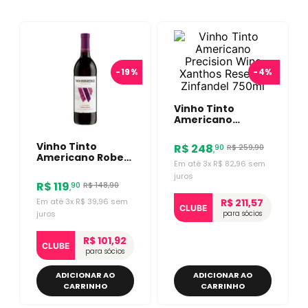
-
19%
-
4%
Vinho Tinto
Americano
Precision Wine
Xanthos Reserva
Vinho Tinto
R$
248
R$
259
,
90
90
,
Zinfandel 750ml
Americano Robert
Em até
3
x
R$
82
,
96
sem
Mondavi
juros
Woodbridge
R$
119
R$
148
,
90
90
,
Zinfandel 750ml
R$ 211,57
Em até
3
x
R$
39
,
96
sem
CLUBE
para sócios
juros
R$ 101,92
CLUBE
para sócios
ADICIONAR AO
ADICIONAR AO
CARRINHO
CARRINHO