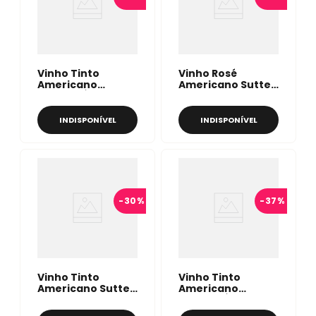
Vinho Tinto
Vinho Rosé
Americano
Americano Sutter
Ménage À Trois
Home White
Red Wine 750ml
Zinfandel 187ml
INDISPONÍVEL
INDISPONÍVEL
-
30%
-
37%
Vinho Tinto
Vinho Tinto
Americano Sutter
Americano
Home Zinfandel
Ménage À Trois
750ml
Zinfandel 750ml