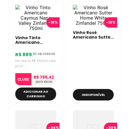
-
18%
-
13%
Vinho Rosé
Americano Sutter
Vinho Tinto
Home White
Americano
Zinfandel 750ml
Caymus Napa
Valley Zinfandel
R$
889
R$
1
.
089
,
90
90
,
750ml
Em até
3
x
R$
296
,
63
sem
juros
R$ 756,42
CLUBE
para sócios
ADICIONAR AO
INDISPONÍVEL
CARRINHO
-
34%
-
30%