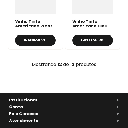
Vinho Tinto
Vinho Tinto
Americano Wente
Americano Cloud
Beyer Ranch
Break Zinfandel
Zinfandel 750ml
750ml
INDISPONÍVEL
INDISPONÍVEL
Mostrando
12
de
12
produtos
Institucional
+
Conta
+
Fale Conosco
+
Atendimento
+