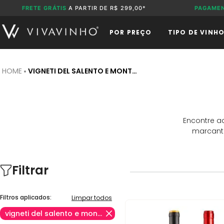
FRETE GRÁTIS
A PARTIR DE R$ 299,00*
PAGAME
POR PREÇO
TIPO DE VINH
VIGNETI DEL SALENTO E MONTRESO
Encontre a
marcante
Filtrar
Filtros aplicados:
Limpar todos
vigneti del salento e montreso