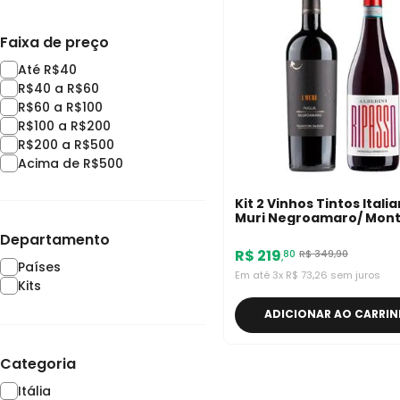
Faixa de preço
Até R$40
R$40 a R$60
R$60 a R$100
R$100 a R$200
R$200 a R$500
Acima de R$500
Kit 2 Vinhos Tintos Italia
Muri Negroamaro/ Mont
Valpolicella Ripasso Albe
Departamento
R$
219
R$
349
,
90
80
,
Países
Em até
3
x
R$
73
,
26
sem juros
Kits
ADICIONAR AO CARRI
Categoria
Itália