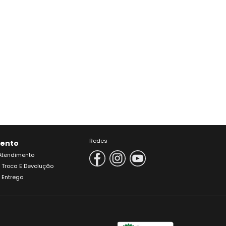
Redes
ento
 Atendimento
e Troca E Devolução
e Entrega