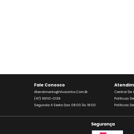
Fale Conosco
Atendim
Atendimento@vivavinho.com.br
Central De
(47) 99110-0139
Políticas D
Segunda A Sexta Das 08:00 Às 18:00
Políticas D