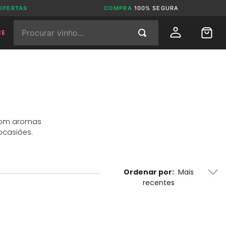
OFERTAS
COMPRA
100% SEGURA
Procurar vinho...
BE
 com aromas
ocasiões.
Ordenar por
Mais
recentes