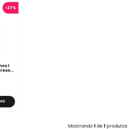
-
37%
nos I
resor
rini
NHO
Mostrando
1
de
1
produtos