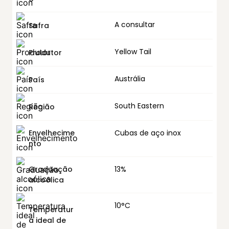
A consultar
Safra
Yellow Tail
Produtor
Austrália
País
South Eastern
Região
Envelhecime
Cubas de aço inox
nto
Graduação
13%
alcoólica
10°C
Temperatur
a ideal de