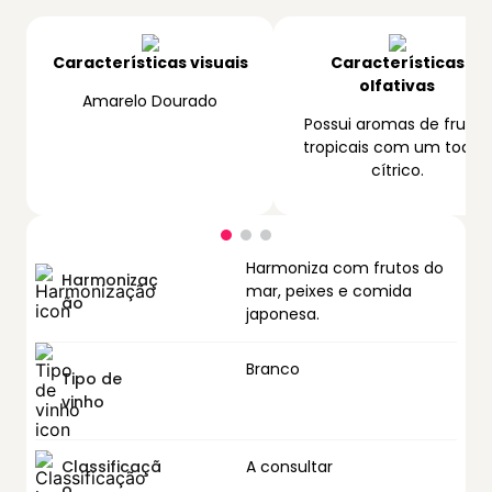
Características visuais
Características
olfativas
Amarelo Dourado
Possui aromas de frutas
tropicais com um toque
cítrico.
Harmoniza com frutos do
Harmonizaç
mar, peixes e comida
ão
japonesa.
Branco
Tipo de
vinho
Classificaçã
A consultar
o