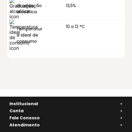
Graduação
13,5%
alcoólica
10 a 12 °C
Temperatur
a ideal de
consumo
Institucional
+
Conta
+
Fale Conosco
+
Atendimento
+