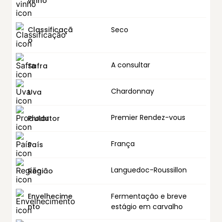
vinho
Classificaçã
Seco
o
A consultar
Safra
Chardonnay
Uva
Premier Rendez-vous
Produtor
França
País
Languedoc-Roussillon
Região
Envelhecime
Fermentação e breve
nto
estágio em carvalho