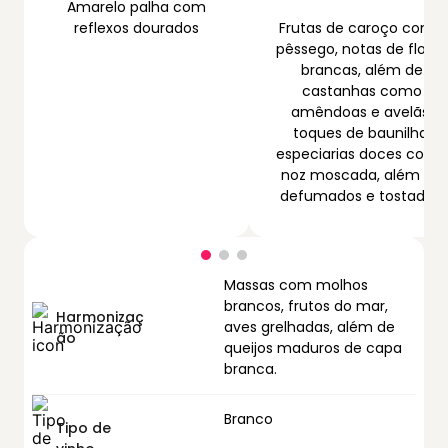
Amarelo palha com
reflexos dourados
Frutas de caroço como
pêssego, notas de flores
brancas, além de
castanhas como
amêndoas e avelãs,
toques de baunilha,
especiarias doces como
noz moscada, além de
defumados e tostados.
Massas com molhos
brancos, frutos do mar,
Harmonizaç
aves grelhadas, além de
ão
queijos maduros de capa
branca.
Branco
Tipo de