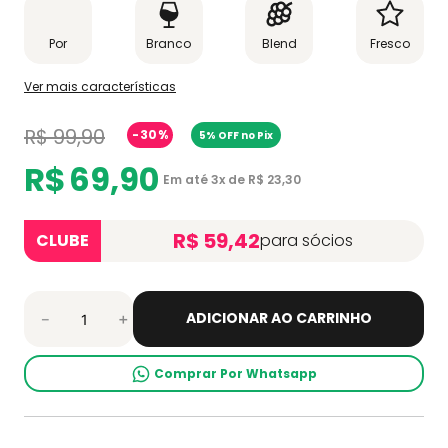
Por
Branco
Blend
Fresco
Ver mais características
R$
99
,
90
-
30%
5% OFF no Pix
R$
69
,
90
Em até
3
x de
R$
23
,
30
R$ 59,42
CLUBE
para sócios
ADICIONAR AO CARRINHO
－
＋
Comprar Por Whatsapp