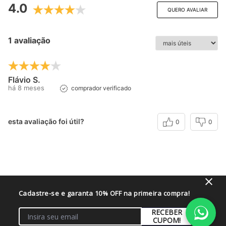
4.0
QUERO AVALIAR
1 avaliação
Flávio S.
há 8 meses
comprador verificado
esta avaliação foi útil?
0
0
Perguntas & respostas
Cadastre-se e garanta 10% OFF na primeira compra!
Este produto ainda não tem perguntas
RECEBER
CUPOM!