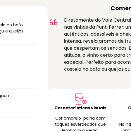
Comen
Diretamente do Vale Central,
ela no bafo,
nas vinhas da Punti Ferrer, u
u e queijos
autênticos, acessíveis e che
intensa, revela aromas de fr
que despertam os sentidos. E
atitude, o vinho certo para
especial. Perfeito para aco
costela no bafo ou queijos cu
gnon
Características visuais
C
r
Cor amarelo-palha com
toques esverdeados que
No na
lembram o verão.
lim