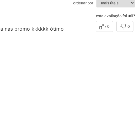
ordenar por
esta avaliação foi útil?
0
0
eta nas promo kkkkkk ótimo