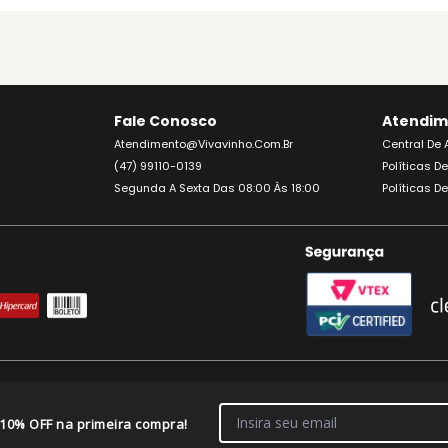
Fale Conosco
Atendim
Atendimento@vivavinho.com.br
Central De
(47) 99110-0139
Políticas D
Segunda A Sexta Das 08:00 Às 18:00
Políticas D
IJA. APRECIE COM MODERAÇÃO. A VENDA DE BEBIDAS ALCOÓLICAS É PROIBIDA PARA M
OMERCIO DE ALIMENTOS E BEBIDAS LTDA/CNPJ: 46.082.333/0001-08 - Balneário
 10% OFF na primeira compra!