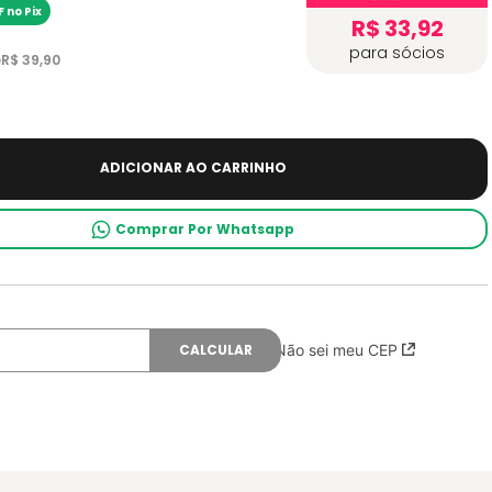
 no Pix
R$ 33,92
para sócios
e
R$
39
,
90
ADICIONAR AO CARRINHO
Comprar Por Whatsapp
Não sei meu CEP