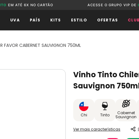
NTO
EM ATÉ 6X NO CARTÃO
ACESSE O GRUPO VIP DE
O
UVA
PAÍS
KITS
ESTILO
OFERTAS
CLU
OR FAVOR CABERNET SAUVIGNON 750ML
Vinho Tinto Chil
Sauvignon 750m
Cabernet
Chi
Tinto
Sauvignon
Ver mais características