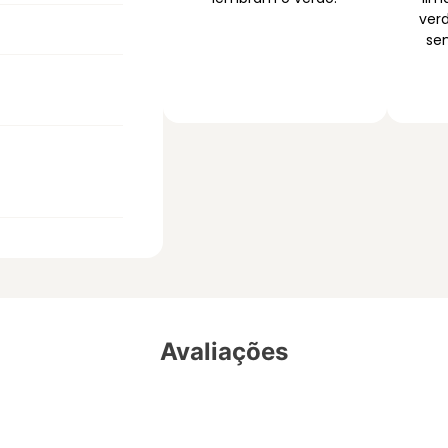
ver
sen
Avaliações