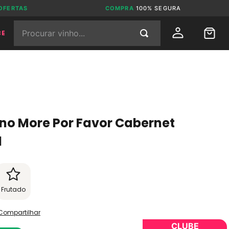
OFERTAS
COMPRA
100% SEGURA
Procurar vinho...
BE
eno More Por Favor Cabernet
l
Frutado
Compartilhar
CLUBE