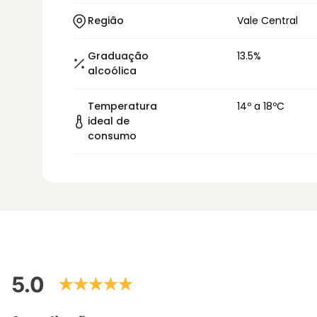
Região
Vale Central
Graduação
13.5%
alcoólica
Temperatura
14º a 18ºC
ideal de
consumo
5.0