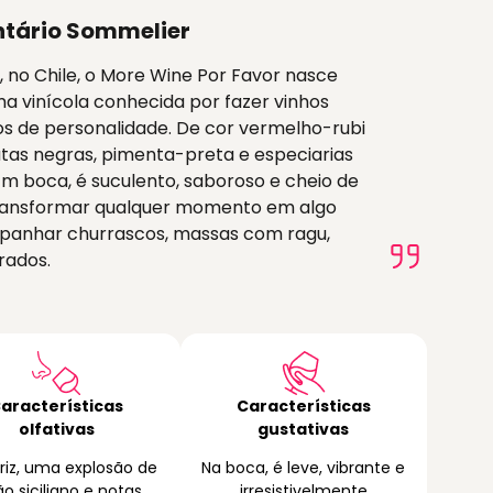
tário Sommelier
 no Chile, o More Wine Por Favor nasce
ma vinícola conhecida por fazer vinhos
ios de personalidade. De cor vermelho-rubi
utas negras, pimenta-preta e especiarias
m boca, é suculento, saboroso e cheio de
 transformar qualquer momento em algo
mpanhar churrascos, massas com ragu,
rados.
aracterísticas
Características
olfativas
gustativas
riz, uma explosão de
Na boca, é leve, vibrante e
ão siciliano e notas
irresistivelmente