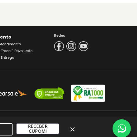
Redes
ento
 Atendimento
e Troca E Devolução
e Entrega
ENORES DE 18 ANOS.
RECEBER
 Camboriú/SC
CUPOM!