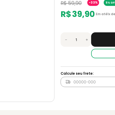
R$
59
,
90
-
33%
5% OFF
R$
39
,
90
Em até
1
x d
－
＋