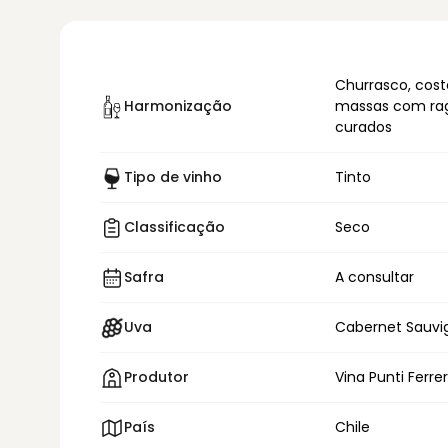
Churrasco, cost
Harmonização
massas com rag
curados
Tipo de vinho
Tinto
Classificação
Seco
Safra
A consultar
Uva
Cabernet Sauvi
Produtor
Vina Punti Ferre
País
Chile